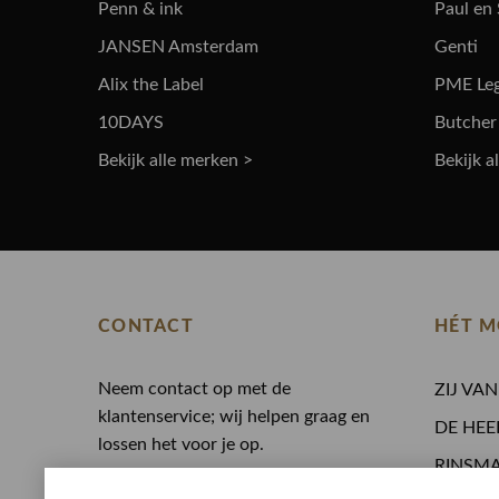
Penn & ink
Paul en
JANSEN Amsterdam
Genti
Alix the Label
PME Le
10DAYS
Butcher
Bekijk alle merken >
Bekijk a
CONTACT
HÉT M
Neem contact op met de
ZIJ VA
klantenservice; wij helpen graag en
DE HEE
lossen het voor je op.
RINSM
0513 468 050