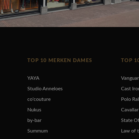
TOP 10 MERKEN DAMES
TOP 1
YAYA
Vangua
Studio Anneloes
Cast Iro
co'couture
Polo Ra
Nukus
Cavalla
by-bar
State Of
Summum
Law of 