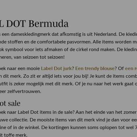
L DOT Bermuda
s een dameskledingmerk dat afkomstig is uit Nederland. De kledi
nde stoffen en de comfortabele pasvormen. Alle items worden me
ok symbool voor iets afmaken of de cirkel rond maken. De kledin
eren, van seizoen tot seizoen!
Label Dot jurk
Een trendy blouse
een 
oek naar een mooie
?
? Of
n dit merk. Zo zit er altijd iets voor jou bij! Je kunt de items c
outfit is zeker mogelijk met dit merk. Of je nu naar het werk gaat
keer zelfvertrouwen.
ot sale
oek naar Label Dot items in de sale? Aan het einde van het zome
uwe collectie. De mooiste items van dit merk vind je dan voor een
line of in de winkel. De kortingen kunnen soms oplopen tot wel
it toffe merk.