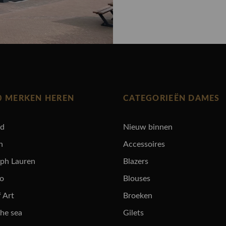
0 MERKEN HEREN
CATEGORIEËN DAMES
rd
Nieuw binnen
n
Accessoires
lph Lauren
Blazers
ro
Blouses
 Art
Broeken
the sea
Gilets