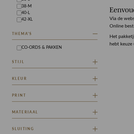
38-M
Eenvoud
40-L
Via de webs
42-XL
Online best
THEMA'S
Het pakketj
hebt keuze 
CO-ORDS & PAKKEN
STIJL
RINSMA FEMININE
KLEUR
GRIJS
GROEN
PRINT
EFFEN
MATERIAAL
GEMÊLEERD
NON STRETCH
SLUITING
STRETCH