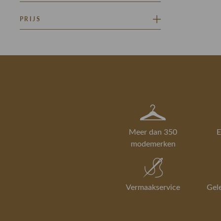
KNOOP EN RITSSLUITING
PRIJS
Minimaal
Maximaal
–
Meer dan 350
E
modemerken
Vermaakservice
Gel