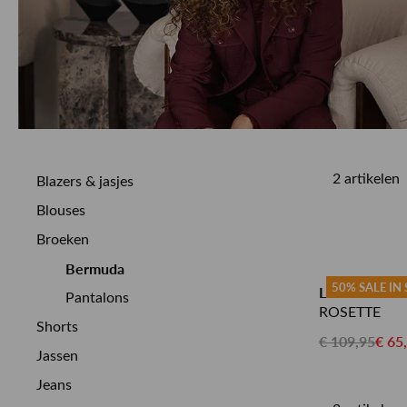
MEER OVER ONS
BEKIJK MEER
BEKIJK MEER
ALLE MERKEN
ALLE MERKEN
CUSTOMER CARE
2 artikelen
Blazers & jasjes
Blouses
Broeken
Bermuda
50% SALE IN
LABEL DOT
Pantalons
ROSETTE
Shorts
€ 109,95
€ 65
Jassen
Jeans