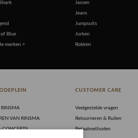
 Shark
Jassen
Jeans
gend
Jumpsuits
 of Blue
Jurken
lle merken >
Rokken
ODEPLEIN
CUSTOMER CARE
N RINSMA
Veelgestelde vragen
REN VAN RINSMA
Retourneren & Ruilen
A.CONCEPTS
Betaalmethoden