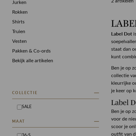
2 artikelen
Jurken
Rokken
LABE
Shirts
Truien
Label Dot
i
Vesten
soepelvalle
staat dan o
Pakken & Co-ords
kunt combin
Bekijk alle artikelen
Ben je op z
collectie va
kleurrijke 
je keer op 
COLLECTIE
Label D
SALE
Ben je op z
voor de nie
MAAT
scoor je on
outfit van d
36-S