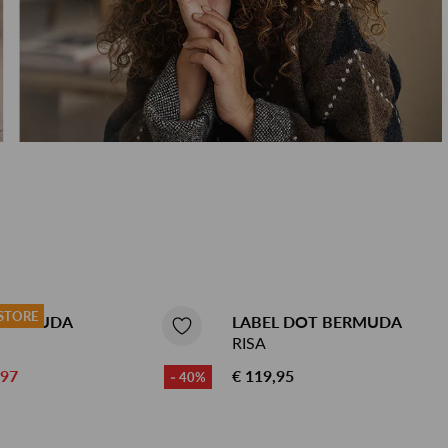
RINSMA Outlet
Qulotte lingerie en badmode
Herenkappers de Vos
 STORE
 BERMUDA
LABEL DOT BERMUDA
RISA
,97
€ 119,95
- 40%