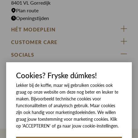
T-shirts
8401 VL Gorredijk
Plan route
Openingstijden
HÉT MODEPLEIN
ZIJ VAN RINSMA
CUSTOMER CARE
DE HEEREN VAN RINSMA
Veelgestelde vragen
SOCIALS
RINSMA.CONCEPTS
Retourneren & Ruilen
ZIJ VAN RINSMA
DE HEEREN VAN RINSMA
Eten en drinken
Cookies? Fryske dúmkes!
Betaalmethoden
Openingstijden
Lekker bij de koffie, maar wij gebruiken cookies ook
Bezorgen
graag op onze website om deze nog beter en leuker te
Werken bij RINSMA
Contact
maken. Bijvoorbeeld technische cookies voor
functionaliteiten of analytisch gebruik. Maar cookies
Reviews
zijn ook handig voor marketingdoeleinden. We willen
graag jouw toestemming voor marketing cookies. Klik
op 'ACCEPTEREN' of ga naar jouw cookie-instellingen.