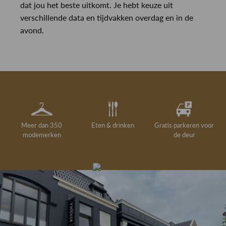
dat jou het beste uitkomt. Je hebt keuze uit
verschillende data en tijdvakken overdag en in de
avond.
Meer dan 350
Eten & drinken
Gratis parkeren voor
modemerken
de deur
Gelegenheidskleding
Personal shopping
Gratis koffie of
Gratis retourneren in
Deskundig
Vermaakservice
6000 m²
drankje
kledingadvies
de winkel
winkeloppervlak