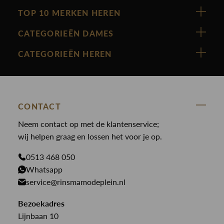
TOP 10 MERKEN HEREN
Vanguard
CATEGORIEËN DAMES
Cast Iron
Nieuw binnen
CATEGORIEËN HEREN
Polo Ralph Lauren
Accessoires
Nieuw binnen
Cavallaro
Blazers
Accessoires
State Of Art
Blouses
Broeken
CONTACT
Law of the sea
Broeken
Neem contact op met de klantenservice;
Colberts
Paul en Shark
wij helpen graag en lossen het voor je op.
Gilets
Giftcards
Genti
Jassen
0513 468 050
Jassen
PME Legend
Whatsapp
Jeans
Overhemden
service@rinsmamodeplein.nl
Butcher of Blue
Jumpsuits
Overshirts
Bekijk alle merken >
Bezoekadres
Jurken
Truien
Lijnbaan 10
Rokken