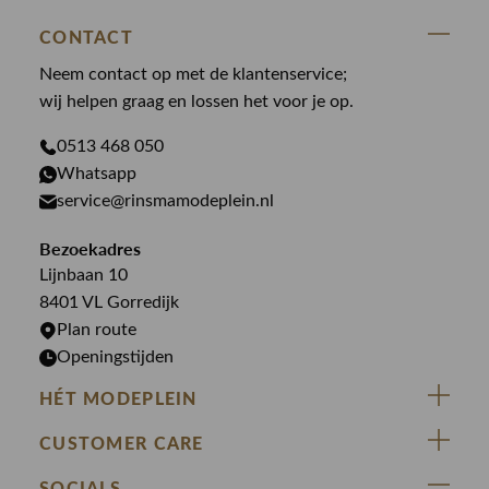
Accessoires
State Of Art
Blouses
CONTACT
Broeken
Law of the sea
Broeken
Neem contact op met de klantenservice;
Colberts
Paul en Shark
wij helpen graag en lossen het voor je op.
Gilets
Giftcards
Genti
Jassen
0513 468 050
Jassen
PME Legend
Whatsapp
Jeans
Overhemden
service@rinsmamodeplein.nl
Butcher of Blue
Jumpsuits
Overshirts
Bekijk alle merken >
Bezoekadres
Jurken
Truien
Lijnbaan 10
Rokken
T-shirts
8401 VL Gorredijk
Plan route
Openingstijden
HÉT MODEPLEIN
ZIJ VAN RINSMA
CUSTOMER CARE
DE HEEREN VAN RINSMA
Veelgestelde vragen
SOCIALS