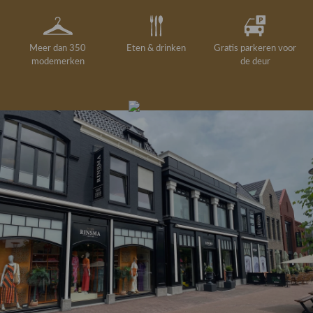
Meer dan 350
Eten & drinken
Gratis parkeren voor
modemerken
de deur
Gelegenheidskleding
Personal shopping
Gratis koffie of
Gratis retourneren in
Deskundig
Vermaakservice
6000 m²
drankje
kledingadvies
de winkel
winkeloppervlak