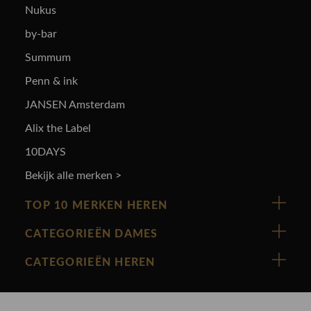
Nukus
by-bar
Summum
Penn & ink
JANSEN Amsterdam
Alix the Label
10DAYS
Bekijk alle merken >
TOP 10 MERKEN HEREN
Vanguard
CATEGORIEËN DAMES
Cast Iron
Nieuw binnen
CATEGORIEËN HEREN
Polo Ralph Lauren
Accessoires
Nieuw binnen
Cavallaro
Blazers