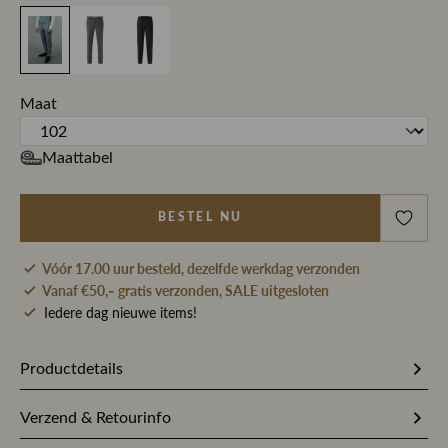
Maat
Maattabel
BESTEL NU
Vóór 17.00 uur besteld, dezelfde werkdag verzonden
Vanaf €50,- gratis verzonden, SALE uitgesloten
Iedere dag nieuwe items!
Productdetails
Artikelnummer
249134
Verzend & Retourinfo
Stofsamenstelling
99% Scheerwol / 1% Spandex