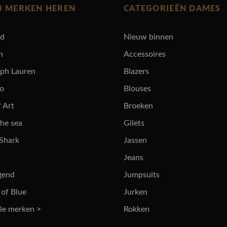
0 MERKEN HEREN
CATEGORIEËN DAMES
rd
Nieuw binnen
n
Accessoires
lph Lauren
Blazers
ro
Blouses
 Art
Broeken
the sea
Gilets
 Shark
Jassen
Jeans
gend
Jumpsuits
 of Blue
Jurken
lle merken >
Rokken