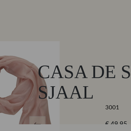
CASA DE 
SJAAL
3001
€ 49,95