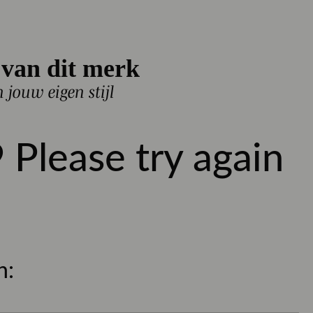
van dit merk
n jouw eigen stijl
Onesize
 Please try again
l
BESTEL NU
ers
sparen
151
punten met dit artikel
 uur besteld, dezelfde werkdag verzonden
n:
- gratis verzonden, SALE uitgesloten
 nieuwe items!