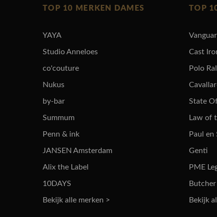
TOP 10 MERKEN DAMES
TOP 1
YAYA
Vangua
Studio Anneloes
Cast Iro
co'couture
Polo Ra
Nukus
Cavalla
by-bar
State Of
Summum
Law of 
Penn & ink
Paul en
JANSEN Amsterdam
Genti
Alix the Label
PME Le
10DAYS
Butcher
Bekijk alle merken >
Bekijk a