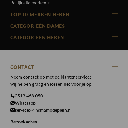
Bekijk alle merken >
TOP 10 MERKEN HEREN
Vanguard
CATEGORIEËN DAMES
Cast Iron
Nieuw binnen
CATEGORIEËN HEREN
Polo Ralph Lauren
Accessoires
Nieuw binnen
Cavallaro
Blazers
Accessoires
State Of Art
Blouses
CONTACT
Broeken
Law of the sea
Broeken
Neem contact op met de klantenservice;
Colberts
Paul en Shark
wij helpen graag en lossen het voor je op.
Gilets
Giftcards
Genti
Jassen
0513 468 050
Jassen
Whatsapp
PME Legend
Jeans
Overhemden
service@rinsmamodeplein.nl
Butcher of Blue
Jumpsuits
Overshirts
Bekijk alle merken >
Bezoekadres
Jurken
Truien