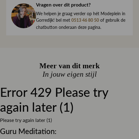
haar direct naar je toe.
Diameter
Vragen over dit product?
We begrijpen maar al te goed dat het kan gebeuren dat
15 cm
We helpen je graag verder op hét Modeplein in
een item toch niet helemaal naar wens is. Daarom ben je
Hoogte
Gorredijk! bel met
of gebruik de
0513 46 80 50
altijd welkom om ieder artikel eerst te passen op ons
chatbutton onderaan deze pagina.
16 cm
Modeplein in Gorredijk.
Inhoud
1,1 kg
Is iets toch niet wat je zocht?
Retourneren kan eenvoudig via onze retourservice, en in
150 brand uren
de winkel is dat altijd gratis. Lees hier meer over ruilen en
Meer van dit merk
retourneren.
In jouw eigen stijl
Error 429 Please try
Lees meer over bezorgen, ruilen en retourneren
again later (1)
Please try again later (1)
Guru Meditation: