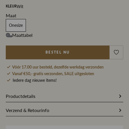
Wit
KLEUR
Maat
Onesize
Maattabel
BESTEL NU
Vóór 17.00 uur besteld, dezelfde werkdag verzonden
Vanaf €50,- gratis verzonden, SALE uitgesloten
Iedere dag nieuwe items!
Productdetails
274644
Artikelnummer
Verzend & Retourinfo
Wit
Kleur
Bestel je op werkdagen vóór 17.00 uur, dan pakken wij
jouw bestelling dezelfde dag nog met zorg in en sturen we