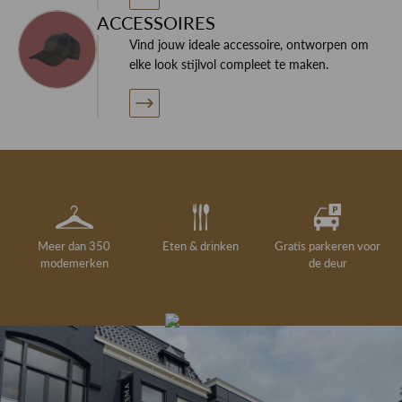
ACCESSOIRES
Vind jouw ideale accessoire, ontworpen om
elke look stijlvol compleet te maken.
Meer dan 350
Eten & drinken
Gratis parkeren voor
modemerken
de deur
Gelegenheidskleding
Personal shopping
Gratis koffie of
Gratis retourneren in
Deskundig
Vermaakservice
6000 m²
drankje
kledingadvies
de winkel
winkeloppervlak