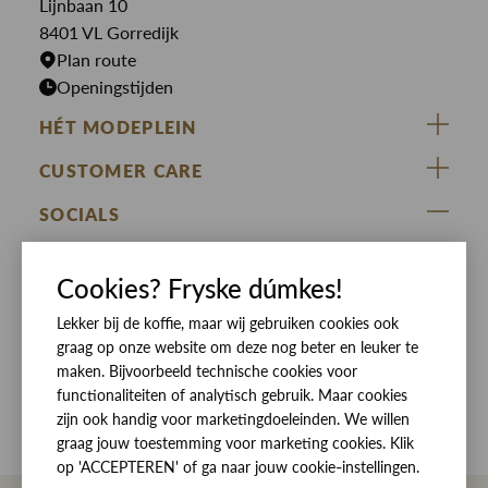
Lijnbaan 10
Rokken
T-shirts
8401 VL Gorredijk
Plan route
Openingstijden
HÉT MODEPLEIN
ZIJ VAN RINSMA
CUSTOMER CARE
DE HEEREN VAN RINSMA
Veelgestelde vragen
SOCIALS
RINSMA.CONCEPTS
Retourneren & Ruilen
ZIJ VAN RINSMA
DE HEEREN VAN RINSMA
Eten en drinken
Cookies? Fryske dúmkes!
Betaalmethoden
Openingstijden
Bezorgen
Lekker bij de koffie, maar wij gebruiken cookies ook
graag op onze website om deze nog beter en leuker te
Werken bij RINSMA
Contact
maken. Bijvoorbeeld technische cookies voor
functionaliteiten of analytisch gebruik. Maar cookies
Reviews
zijn ook handig voor marketingdoeleinden. We willen
graag jouw toestemming voor marketing cookies. Klik
op 'ACCEPTEREN' of ga naar jouw cookie-instellingen.