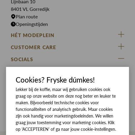
Lijnbaan 10
Rokken
T-shirts
8401 VL Gorredijk
Plan route
Openingstijden
HÉT MODEPLEIN
ZIJ VAN RINSMA
CUSTOMER CARE
DE HEEREN VAN RINSMA
Veelgestelde vragen
SOCIALS
RINSMA.CONCEPTS
Retourneren & Ruilen
ZIJ VAN RINSMA
DE HEEREN VAN RINSMA
Eten en drinken
Cookies? Fryske dúmkes!
Betaalmethoden
Openingstijden
Bezorgen
Lekker bij de koffie, maar wij gebruiken cookies ook
graag op onze website om deze nog beter en leuker te
Werken bij RINSMA
Contact
maken. Bijvoorbeeld technische cookies voor
functionaliteiten of analytisch gebruik. Maar cookies
Reviews
zijn ook handig voor marketingdoeleinden. We willen
graag jouw toestemming voor marketing cookies. Klik
op 'ACCEPTEREN' of ga naar jouw cookie-instellingen.