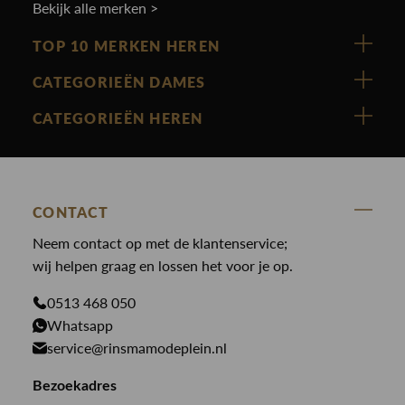
Bekijk alle merken >
TOP 10 MERKEN HEREN
Vanguard
CATEGORIEËN DAMES
Cast Iron
Nieuw binnen
CATEGORIEËN HEREN
Polo Ralph Lauren
Accessoires
Nieuw binnen
Cavallaro
Blazers
Accessoires
State Of Art
Blouses
CONTACT
Broeken
Law of the sea
Broeken
Neem contact op met de klantenservice;
Colberts
Paul en Shark
wij helpen graag en lossen het voor je op.
Gilets
Giftcards
Genti
Jassen
0513 468 050
Jassen
Whatsapp
PME Legend
Jeans
Overhemden
service@rinsmamodeplein.nl
Butcher of Blue
Jumpsuits
Overshirts
Bekijk alle merken >
Bezoekadres
Jurken
Truien