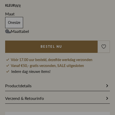
Wit
KLEUR
Maat
Onesize
Maattabel
BESTEL NU
Vóór 17.00 uur besteld, dezelfde werkdag verzonden
Vanaf €50,- gratis verzonden, SALE uitgesloten
Iedere dag nieuwe items!
Productdetails
274639
Artikelnummer
Verzend & Retourinfo
Wit
Kleur
Bestel je op werkdagen vóór 17.00 uur, dan pakken wij
jouw bestelling dezelfde dag nog met zorg in en sturen we