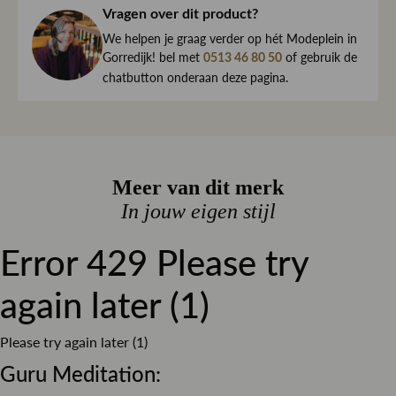
haar direct naar je toe.
- Hoogte 16 cm
Vragen over dit product?
We begrijpen maar al te goed dat het kan gebeuren dat
- Gewicht 2.3 kg
We helpen je graag verder op hét Modeplein in
een item toch niet helemaal naar wens is. Daarom ben je
Gorredijk! bel met
of gebruik de
0513 46 80 50
altijd welkom om ieder artikel eerst te passen op ons
chatbutton onderaan deze pagina.
Modeplein in Gorredijk.
Is iets toch niet wat je zocht?
Retourneren kan eenvoudig via onze retourservice, en in
de winkel is dat altijd gratis. Lees hier meer over ruilen en
Meer van dit merk
retourneren.
In jouw eigen stijl
Error 429 Please try
Lees meer over bezorgen, ruilen en retourneren
again later (1)
Please try again later (1)
Guru Meditation: