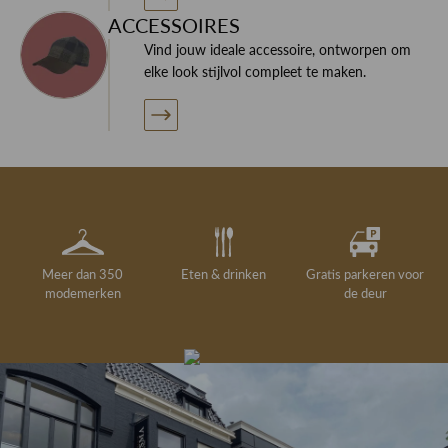
ACCESSOIRES
Vind jouw ideale accessoire, ontworpen om
elke look stijlvol compleet te maken.
Meer dan 350
Eten & drinken
Gratis parkeren voor
modemerken
de deur
Gelegenheidskleding
Personal shopping
Gratis koffie of
Gratis retourneren in
Deskundig
Vermaakservice
6000 m²
drankje
kledingadvies
de winkel
winkeloppervlak