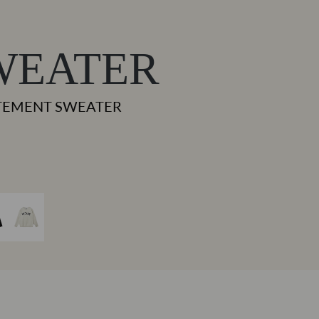
WEATER
TEMENT SWEATER
XS
S
M
L
XL