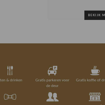
item toch ni
Kleur
welkom om ie
BEKIJK 
Print
in Gorredijk.
Pasvorm
Is iets toch 
Retourneren 
Materiaal
winkel is dat
retourneren.
- Lengte van
Lees meer over
- Het model 
ten & drinken
Gratis parkeren voor
Gratis koffie of d
de deur