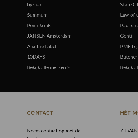
by-bar
State Of
Summum
Law of 
Penn & ink
Paul en
JANSEN Amsterdam
Genti
Alix the Label
PME Le
10DAYS
Butcher
Bekijk alle merken >
Bekijk a
CONTACT
HÉT M
Neem contact op met de
ZIJ VA