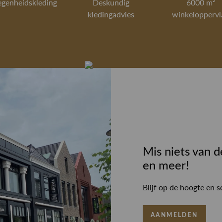
egenheidskleding
Deskundig
6000 m²
kledingadvies
winkeloppervl
Mis niets van d
en meer!
Blijf op de hoogte en s
AANMELDEN