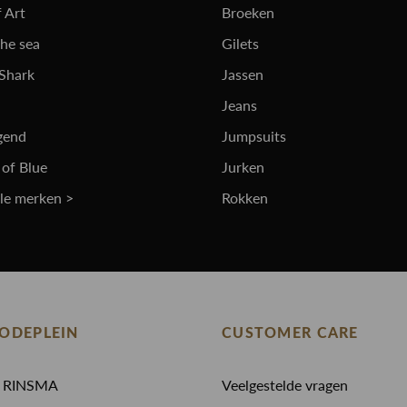
 Art
Broeken
the sea
Gilets
 Shark
Jassen
Jeans
gend
Jumpsuits
 of Blue
Jurken
lle merken >
Rokken
ODEPLEIN
CUSTOMER CARE
N RINSMA
Veelgestelde vragen