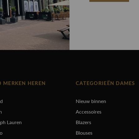
0 MERKEN HEREN
CATEGORIEËN DAMES
rd
Nieuw binnen
n
Accessoires
lph Lauren
Blazers
ro
Blouses