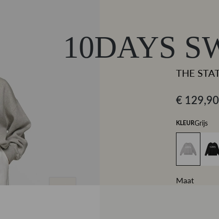
10DAYS S
THE STA
€ 129,90
Grijs
KLEUR
Maat
XXS
XL
2