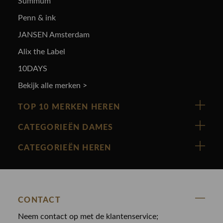
Summum
Penn & ink
JANSEN Amsterdam
Alix the Label
10DAYS
Bekijk alle merken >
TOP 10 MERKEN HEREN
Vanguard
CATEGORIEËN DAMES
Cast Iron
Nieuw binnen
CATEGORIEËN HEREN
Polo Ralph Lauren
Accessoires
Nieuw binnen
Cavallaro
Blazers
Accessoires
State Of Art
Blouses
CONTACT
Broeken
Law of the sea
Broeken
Neem contact op met de klantenservice;
Colberts