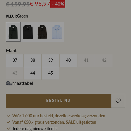
€ 159,95
- 40%
€ 95,97
KLEUR
Groen
Maat
37
38
39
40
41
42
43
44
45
Maattabel
BESTEL NU
Vóór 17.00 uur besteld, dezelfde werkdag verzonden
Vanaf €50,- gratis verzonden, SALE uitgesloten
Iedere dag nieuwe items!