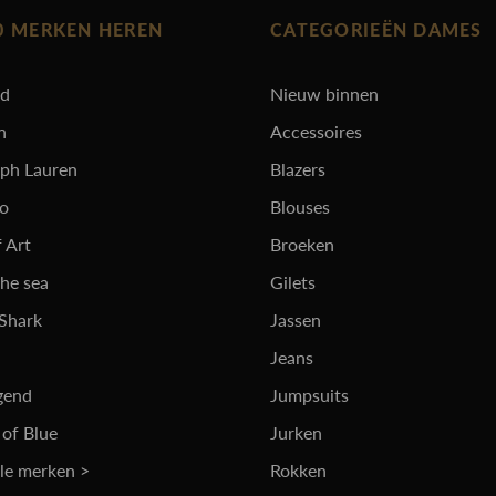
0 MERKEN HEREN
CATEGORIEËN DAMES
rd
Nieuw binnen
n
Accessoires
lph Lauren
Blazers
ro
Blouses
 Art
Broeken
the sea
Gilets
 Shark
Jassen
Jeans
gend
Jumpsuits
 of Blue
Jurken
lle merken >
Rokken