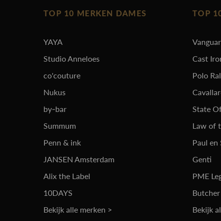
TOP 10 MERKEN DAMES
TOP 1
YAYA
Vangua
Studio Anneloes
Cast Iro
co'couture
Polo Ra
Nukus
Cavalla
by-bar
State Of
Summum
Law of 
Penn & ink
Paul en
JANSEN Amsterdam
Genti
Alix the Label
PME Le
10DAYS
Butcher
Bekijk alle merken >
Bekijk a