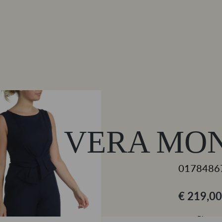
VERA MON
0178486
€ 219,00
Blauw
KLEUR