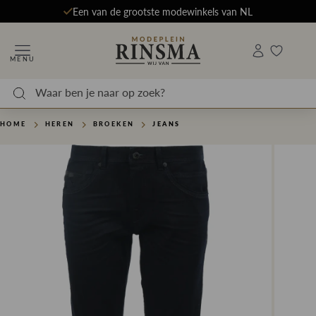
Een van de grootste modewinkels van NL
MENU
HOME
HEREN
BROEKEN
JEANS