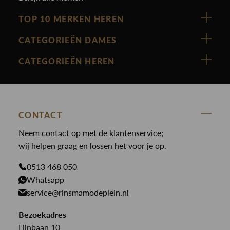
TOP 10 MERKEN HEREN
Vanguard
CATEGORIEËN DAMES
Cast Iron
Nieuw binnen
CATEGORIEËN HEREN
Polo Ralph Lauren
Accessoires
Nieuw binnen
Cavallaro
Blazers
Accessoires
State Of Art
Blouses
Broeken
CONTACT
Law of the sea
Broeken
Neem contact op met de klantenservice;
Colberts
Paul en Shark
wij helpen graag en lossen het voor je op.
Gilets
Giftcards
Genti
Jassen
0513 468 050
Jassen
PME Legend
Whatsapp
Jeans
Overhemden
service@rinsmamodeplein.nl
Butcher of Blue
Jumpsuits
Overshirts
Bekijk alle merken >
Bezoekadres
Jurken
Truien
Lijnbaan 10