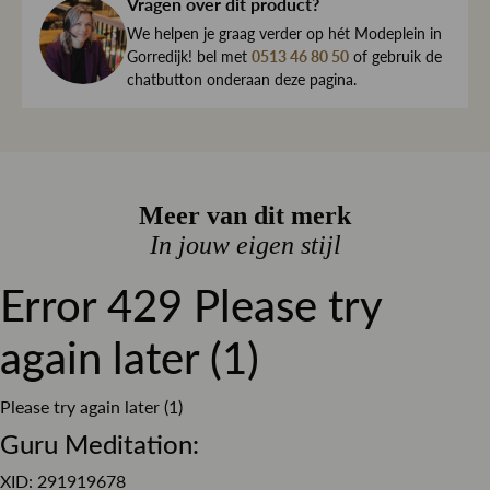
haar direct naar je toe.
Vragen over dit product?
Kleur
Denim
We begrijpen maar al te goed dat het kan gebeuren dat
We helpen je graag verder op hét Modeplein in
Dessin
Effen
een item toch niet helemaal naar wens is. Daarom ben je
Gorredijk! bel met
0513 46 80 50
of gebruik de
chatbutton onderaan deze pagina.
altijd welkom om ieder artikel eerst te passen op ons
Pasvorm
Slim fit
Modeplein in Gorredijk.
Materiaal
Stretch denim
Is iets toch niet wat je zocht?
Sluiting
Knoop en ritssluiting
Retourneren kan eenvoudig via onze retourservice, en in
Meer van dit merk
de winkel is dat altijd gratis. Lees hier meer over ruilen en
retourneren.
In jouw eigen stijl
Lees meer over bezorgen, ruilen en retourneren
Error 429 Please try
again later (1)
Please try again later (1)
Guru Meditation:
XID: 291919678