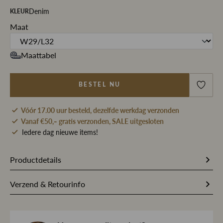
Denim
KLEUR
Maat
Maattabel
BESTEL NU
Vóór 17.00 uur besteld, dezelfde werkdag verzonden
Vanaf €50,- gratis verzonden, SALE uitgesloten
Iedere dag nieuwe items!
Productdetails
Artikelnummer
257584
Verzend & Retourinfo
Stofsamenstelling
55% Katoen / 9% Polyester / 9%
Bestel je op werkdagen vóór 17.00 uur, dan pakken wij
Viscose / 3% Elastaan
jouw bestelling dezelfde dag nog met zorg in en sturen we