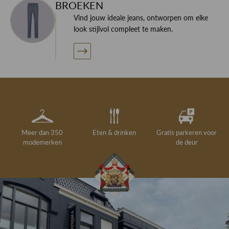
BROEKEN
Vind jouw ideale jeans, ontworpen om elke
look stijlvol compleet te maken.
Meer dan 350
Eten & drinken
Gratis parkeren voor
modemerken
de deur
Gelegenheidskleding
Personal shopping
Gratis koffie of
Gratis retourneren in
Deskundig
Vermaakservice
6000 m²
drankje
kledingadvies
de winkel
winkeloppervlak