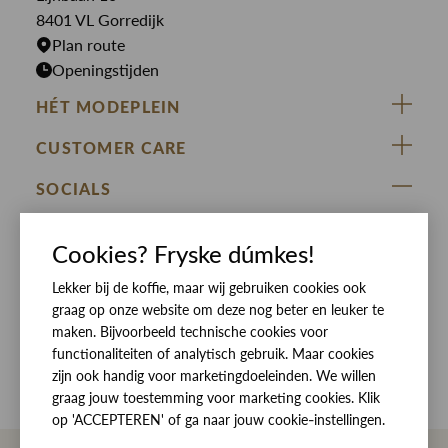
Rokken
T-shirts
8401 VL Gorredijk
Plan route
Openingstijden
HÉT MODEPLEIN
ZIJ VAN RINSMA
CUSTOMER CARE
DE HEEREN VAN RINSMA
Veelgestelde vragen
SOCIALS
RINSMA.CONCEPTS
Retourneren & Ruilen
ZIJ VAN RINSMA
DE HEEREN VAN RINSMA
Eten en drinken
Cookies? Fryske dúmkes!
Betaalmethoden
Openingstijden
Lekker bij de koffie, maar wij gebruiken cookies ook
Bezorgen
graag op onze website om deze nog beter en leuker te
Werken bij RINSMA
Contact
maken. Bijvoorbeeld technische cookies voor
functionaliteiten of analytisch gebruik. Maar cookies
Reviews
zijn ook handig voor marketingdoeleinden. We willen
graag jouw toestemming voor marketing cookies. Klik
op 'ACCEPTEREN' of ga naar jouw cookie-instellingen.