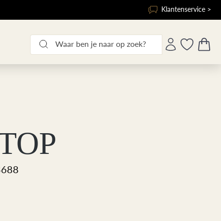
Klantenservice >
TOP
3688