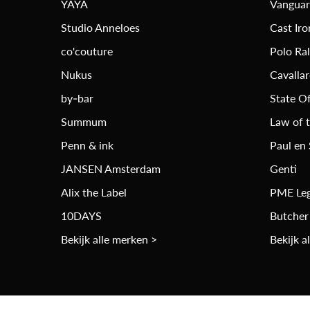
YAYA
Vangua
Studio Anneloes
Cast Iro
co'couture
Polo Ra
Nukus
Cavalla
by-bar
State Of
Summum
Law of 
Penn & ink
Paul en
JANSEN Amsterdam
Genti
Alix the Label
PME Le
10DAYS
Butcher
Bekijk alle merken >
Bekijk a