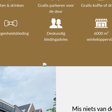
ten & drinken
Gratis parkeren voor
Gratis koffie of d
de deur
egenheidskleding
Deskundig
6000 m²
kledingadvies
winkeloppervl
Mis niets van d