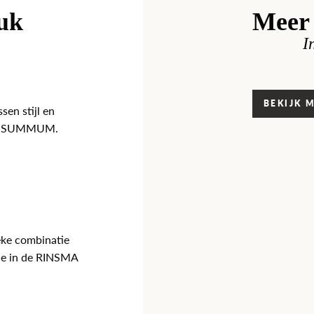
euk
Meer 
I
BEKIJK 
sen stijl en
van SUMMUM.
eke combinatie
tie in de RINSMA