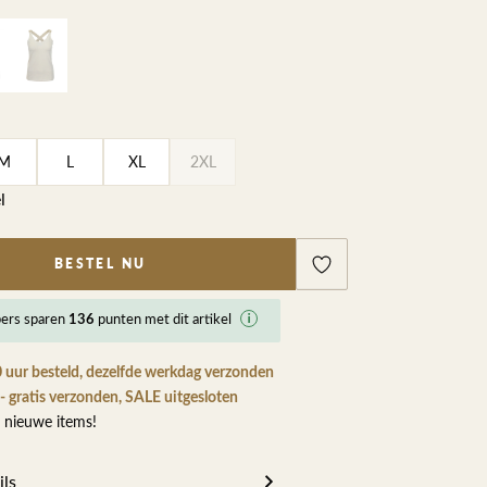
ETEN & DRINKEN >
SHOP SALE
SHOP SALE
M
L
XL
2XL
l
BESTEL NU
ers
sparen
punten met dit artikel
136
 uur besteld, dezelfde werkdag verzonden
- gratis verzonden, SALE uitgesloten
 nieuwe items!
ils