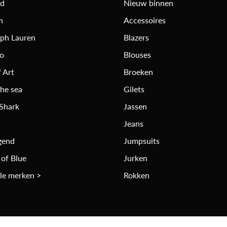
rd
Nieuw binnen
n
Accessoires
lph Lauren
Blazers
ro
Blouses
 Art
Broeken
the sea
Gilets
 Shark
Jassen
Jeans
gend
Jumpsuits
 of Blue
Jurken
lle merken >
Rokken