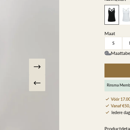
Herenkappers de Vos
Maat
S
Maattabe
Rinsma Memb
Vóór 17.00
Vanaf €50,
Iedere dag
Productdeta