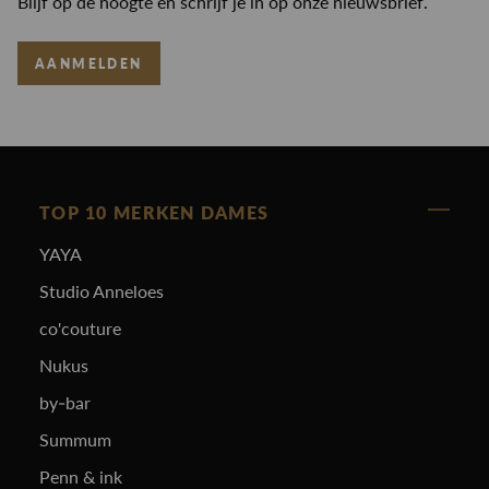
Blijf op de hoogte en schrijf je in op onze nieuwsbrief.
AANMELDEN
TOP 10 MERKEN DAMES
YAYA
Studio Anneloes
co'couture
Nukus
by-bar
Summum
Penn & ink