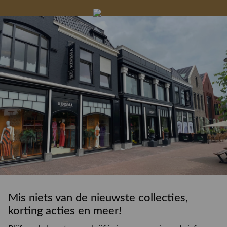
Gelegenheidskleding
Personal shopping
Gratis koffie of
Gratis retourneren in
Deskundig
Vermaakservice
6000 m²
drankje
kledingadvies
de winkel
winkeloppervlak
Mis niets van de nieuwste collecties,
korting acties en meer!