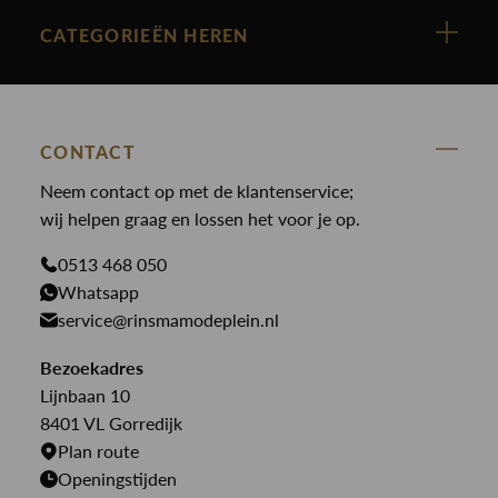
Cast Iron
Nieuw binnen
CATEGORIEËN HEREN
Polo Ralph Lauren
Accessoires
Nieuw binnen
Cavallaro
Blazers
Accessoires
State Of Art
Blouses
Broeken
CONTACT
Law of the sea
Broeken
Neem contact op met de klantenservice;
Colberts
Paul en Shark
wij helpen graag en lossen het voor je op.
Gilets
Giftcards
Genti
Jassen
0513 468 050
Jassen
PME Legend
Whatsapp
Jeans
Overhemden
service@rinsmamodeplein.nl
Butcher of Blue
Jumpsuits
Overshirts
Bekijk alle merken >
Bezoekadres
Jurken
Truien
Lijnbaan 10
Rokken
T-shirts
8401 VL Gorredijk
Plan route
Openingstijden