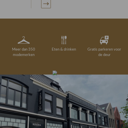
Meer dan 350
Eten & drinken
Gratis parkeren voor
modemerken
de deur
Gelegenheidskleding
Personal shopping
Gratis koffie of
Gratis retourneren in
Deskundig
Vermaakservice
6000 m²
drankje
kledingadvies
de winkel
winkeloppervlak