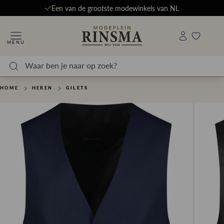
Een van de grootste modewinkels van NL
MENU
HOME
HEREN
GILETS