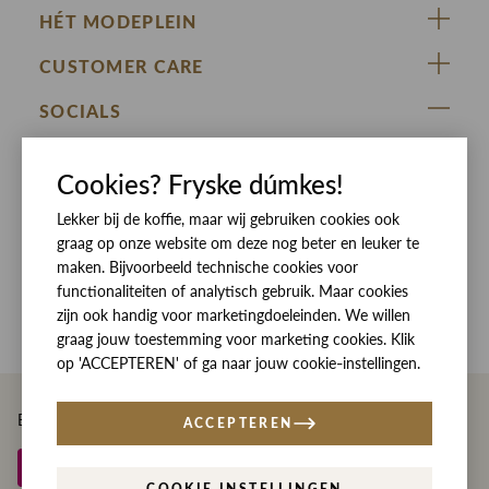
HÉT MODEPLEIN
ZIJ VAN RINSMA
CUSTOMER CARE
DE HEEREN VAN RINSMA
Veelgestelde vragen
SOCIALS
RINSMA.CONCEPTS
Retourneren & Ruilen
ZIJ VAN RINSMA
DE HEEREN VAN RINSMA
Eten en drinken
Cookies? Fryske dúmkes!
Betaalmethoden
Openingstijden
Lekker bij de koffie, maar wij gebruiken cookies ook
Bezorgen
graag op onze website om deze nog beter en leuker te
Werken bij RINSMA
Contact
maken. Bijvoorbeeld technische cookies voor
functionaliteiten of analytisch gebruik. Maar cookies
Reviews
zijn ook handig voor marketingdoeleinden. We willen
graag jouw toestemming voor marketing cookies. Klik
op 'ACCEPTEREN' of ga naar jouw cookie-instellingen.
Betaal eenvoudig en veilig met
ACCEPTEREN
COOKIE INSTELLINGEN