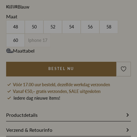
Blauw
KLEUR
Maat
48
50
52
54
56
58
60
Iphone 17
Maattabel
BESTEL NU
Vóór 17.00 uur besteld, dezelfde werkdag verzonden
Vanaf €50,- gratis verzonden, SALE uitgesloten
Iedere dag nieuwe items!
Productdetails
Artikelnummer
218898
Verzend & Retourinfo