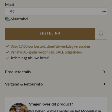
Maat
Maattabel
BESTEL NU
Vóór 17.00 uur besteld, dezelfde werkdag verzonden
Vanaf €50,- gratis verzonden, SALE uitgesloten
Iedere dag nieuwe items!
Productdetails
218878
Artikelnummer
Verzend & Retourinfo
100% Voering Polyester / 100%
Stofsamenstelling
Bestel je op werkdagen vóór 17.00 uur, dan pakken wij
Scheerwol
jouw bestelling dezelfde dag nog met zorg in en sturen we
haar direct naar je toe.
Vragen over dit product?
Blauw
Kleur
We begrijpen maar al te goed dat het kan gebeuren dat
We helpen je graag verder op hét Modeplein in