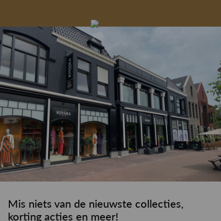
Gelegenheidskleding
Personal shopping
Gratis koffie of
Gratis retourneren in
Deskundig
Vermaakservice
6000 m²
drankje
kledingadvies
de winkel
winkeloppervlak
Mis niets van de nieuwste collecties,
korting acties en meer!