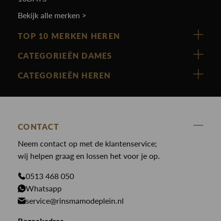
Bekijk alle merken >
TOP 10 MERKEN HEREN
Vanguard
CATEGORIEËN DAMES
Cast Iron
Nieuw binnen
CATEGORIEËN HEREN
Polo Ralph Lauren
Accessoires
Nieuw binnen
Cavallaro
Blazers
Accessoires
State Of Art
Blouses
CONTACT
Broeken
Law of the sea
Broeken
Neem contact op met de klantenservice;
Colberts
Paul en Shark
wij helpen graag en lossen het voor je op.
Gilets
Giftcards
Genti
Jassen
0513 468 050
Jassen
Whatsapp
PME Legend
Jeans
Overhemden
service@rinsmamodeplein.nl
Butcher of Blue
Jumpsuits
Overshirts