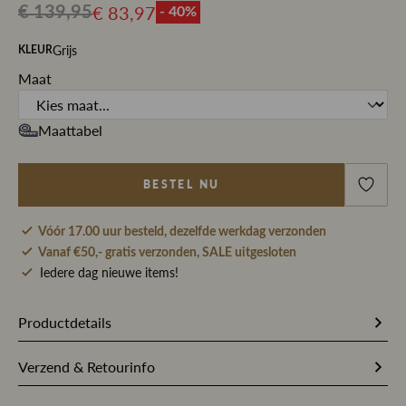
€ 83,97
€ 139,95
- 40%
Grijs
KLEUR
Maat
Maattabel
BESTEL NU
Vóór 17.00 uur besteld, dezelfde werkdag verzonden
Vanaf €50,- gratis verzonden, SALE uitgesloten
Iedere dag nieuwe items!
Productdetails
327754
Artikelnummer
Verzend & Retourinfo
99% Katoen / 1% Elastaan
Stofsamenstelling
Bestel je op werkdagen vóór 17.00 uur, dan pakken wij