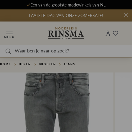
Een van de grootste modewinkels van NL
LAATSTE DAG VAN ONZE ZOMERSALE!
MENU
HOME
HEREN
BROEKEN
JEANS