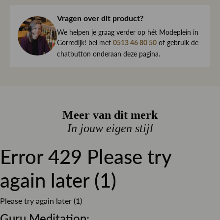
jouw bestelling dezelfde dag nog met zorg in en sturen we
Grijs
Kleur
haar direct naar je toe.
Vragen over dit product?
Effen
Dessin
We begrijpen maar al te goed dat het kan gebeuren dat
We helpen je graag verder op hét Modeplein in
een item toch niet helemaal naar wens is. Daarom ben je
Gorredijk! bel met
of gebruik de
0513 46 80 50
Straight
Pasvorm
altijd welkom om ieder artikel eerst te passen op ons
chatbutton onderaan deze pagina.
Stretch denim
Materiaal
Modeplein in Gorredijk.
Knoop sluiting
Sluiting
Is iets toch niet wat je zocht?
Retourneren kan eenvoudig via onze retourservice, en in
de winkel is dat altijd gratis. Lees hier meer over ruilen en
Meer van dit merk
retourneren.
In jouw eigen stijl
Error 429 Please try
Lees meer over bezorgen, ruilen en retourneren
again later (1)
Please try again later (1)
Guru Meditation: