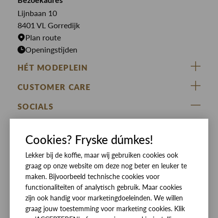
Bekijk alle merken >
Bezoekadres
Jurken
Truien
Lijnbaan 10
Rokken
T-shirts
8401 VL Gorredijk
Plan route
Openingstijden
HÉT MODEPLEIN
ZIJ VAN RINSMA
CUSTOMER CARE
DE HEEREN VAN RINSMA
Veelgestelde vragen
SOCIALS
RINSMA.CONCEPTS
Retourneren & Ruilen
ZIJ VAN RINSMA
DE HEEREN VAN RINSMA
Eten en drinken
Cookies? Fryske dúmkes!
Betaalmethoden
Openingstijden
Bezorgen
Lekker bij de koffie, maar wij gebruiken cookies ook
graag op onze website om deze nog beter en leuker te
Werken bij RINSMA
Contact
maken. Bijvoorbeeld technische cookies voor
functionaliteiten of analytisch gebruik. Maar cookies
Reviews
zijn ook handig voor marketingdoeleinden. We willen
graag jouw toestemming voor marketing cookies. Klik