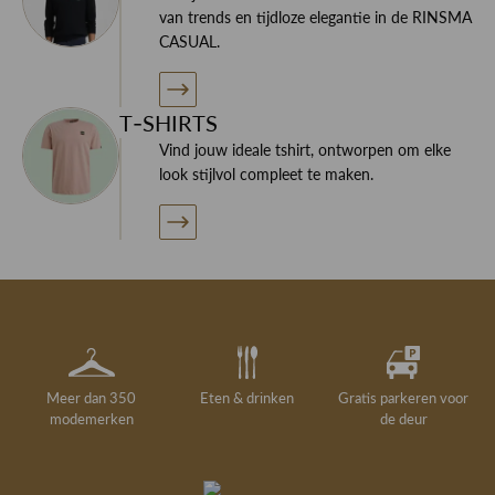
van trends en tijdloze elegantie in de RINSMA
CASUAL.
T-SHIRTS
Vind jouw ideale tshirt, ontworpen om elke
look stijlvol compleet te maken.
Meer dan 350
Eten & drinken
Gratis parkeren voor
modemerken
de deur
Gelegenheidskleding
Personal shopping
Gratis koffie of
Gratis retourneren in
Deskundig
Vermaakservice
6000 m²