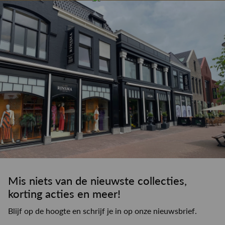
drankje
kledingadvies
de winkel
winkeloppervlak
Mis niets van de nieuwste collecties,
korting acties en meer!
Blijf op de hoogte en schrijf je in op onze nieuwsbrief.