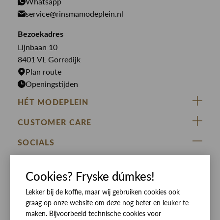
PME Legend
Whatsapp
Jeans
Overhemden
service@rinsmamodeplein.nl
Butcher of Blue
Jumpsuits
Overshirts
Bekijk alle merken >
Bezoekadres
Jurken
Truien
Lijnbaan 10
Rokken
T-shirts
8401 VL Gorredijk
Plan route
Openingstijden
HÉT MODEPLEIN
ZIJ VAN RINSMA
CUSTOMER CARE
DE HEEREN VAN RINSMA
Veelgestelde vragen
SOCIALS
RINSMA.CONCEPTS
Retourneren & Ruilen
ZIJ VAN RINSMA
DE HEEREN VAN RINSMA
Eten en drinken
Cookies? Fryske dúmkes!
Betaalmethoden
Openingstijden
Bezorgen
Lekker bij de koffie, maar wij gebruiken cookies ook
graag op onze website om deze nog beter en leuker te
Werken bij RINSMA
Contact
maken. Bijvoorbeeld technische cookies voor