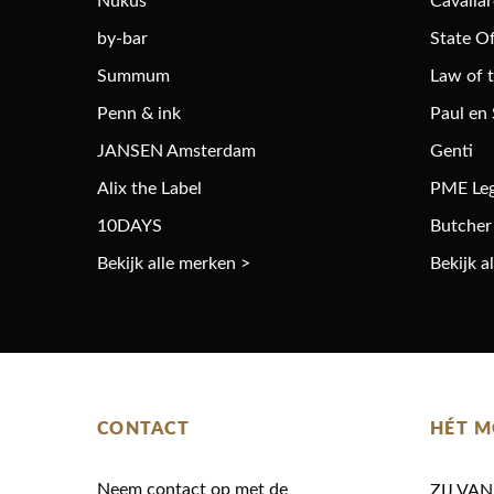
Nukus
Cavalla
by-bar
State Of
Summum
Law of 
Penn & ink
Paul en
JANSEN Amsterdam
Genti
Alix the Label
PME Le
10DAYS
Butcher
Bekijk alle merken >
Bekijk a
CONTACT
HÉT M
Neem contact op met de
ZIJ VA