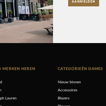
AANMELDEN
0 MERKEN HEREN
CATEGORIEËN DAMES
rd
Nieuw binnen
n
Accessoires
lph Lauren
Blazers