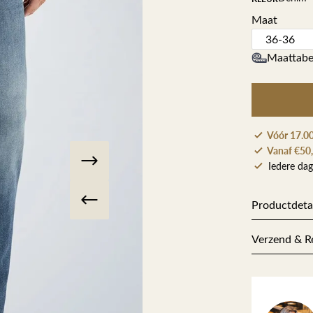
Herenkappers de Vos
Maat
Maattabe
Vóór 17.00
Vanaf €50,
Iedere dag
Productdeta
Artikelnum
Verzend & R
Stofsamenst
Bestel je op
pakken wij j
zorg in en st