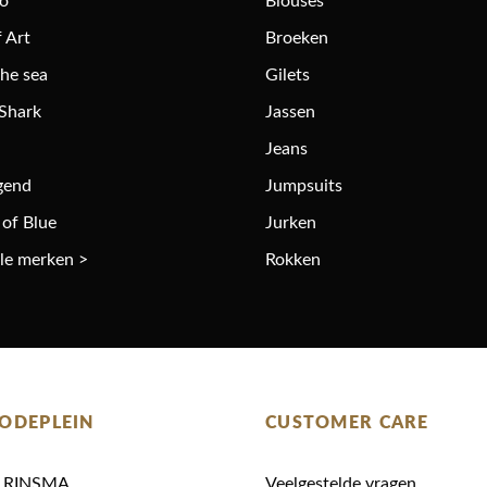
ro
Blouses
 Art
Broeken
the sea
Gilets
 Shark
Jassen
Jeans
gend
Jumpsuits
 of Blue
Jurken
lle merken >
Rokken
ODEPLEIN
CUSTOMER CARE
N RINSMA
Veelgestelde vragen