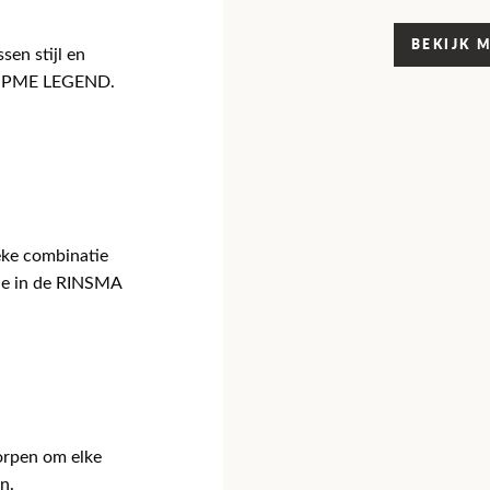
BEKIJK 
sen stijl en
van PME LEGEND.
eke combinatie
tie in de RINSMA
orpen om elke
n.