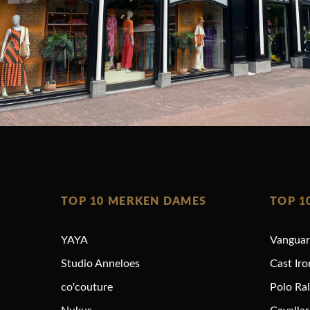
TOP 10 MERKEN DAMES
TOP 1
YAYA
Vangua
Studio Anneloes
Cast Iro
co'couture
Polo Ra