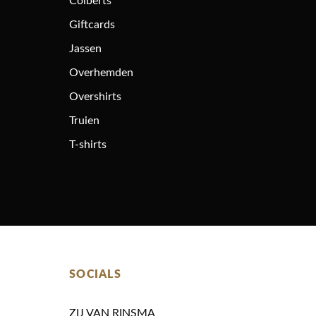
Colberts
Giftcards
Jassen
Overhemden
Overshirts
Truien
T-shirts
SOCIALS
ZIJ VAN RINSMA