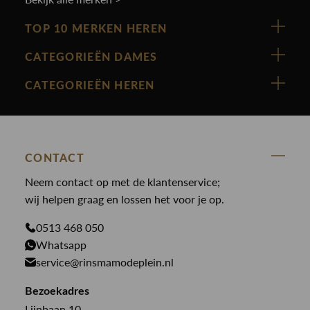
TOP 10 MERKEN HEREN
Vanguard
CATEGORIEËN DAMES
Cast Iron
Nieuw binnen
CATEGORIEËN HEREN
Polo Ralph Lauren
Accessoires
Nieuw binnen
Cavallaro
Blazers
Accessoires
State Of Art
Blouses
Broeken
CONTACT
Law of the sea
Broeken
Neem contact op met de klantenservice;
Colberts
Paul en Shark
wij helpen graag en lossen het voor je op.
Gilets
Giftcards
Genti
Jassen
0513 468 050
Jassen
PME Legend
Whatsapp
Jeans
Overhemden
service@rinsmamodeplein.nl
Butcher of Blue
Jumpsuits
Overshirts
Bekijk alle merken >
Bezoekadres
Jurken
Truien
Lijnbaan 10