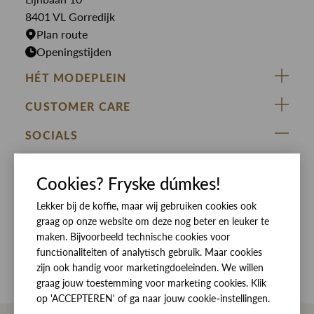
Rokken
T-shirts
8401 VL Gorredijk
Plan route
Openingstijden
HÉT MODEPLEIN
ZIJ VAN RINSMA
CUSTOMER CARE
DE HEEREN VAN RINSMA
Veelgestelde vragen
SOCIALS
RINSMA.CONCEPTS
Retourneren & Ruilen
ZIJ VAN RINSMA
DE HEEREN VAN RINSMA
Eten en drinken
Cookies? Fryske dúmkes!
Betaalmethoden
Openingstijden
Bezorgen
Lekker bij de koffie, maar wij gebruiken cookies ook
graag op onze website om deze nog beter en leuker te
Werken bij RINSMA
Contact
maken. Bijvoorbeeld technische cookies voor
functionaliteiten of analytisch gebruik. Maar cookies
Reviews
zijn ook handig voor marketingdoeleinden. We willen
graag jouw toestemming voor marketing cookies. Klik
op 'ACCEPTEREN' of ga naar jouw cookie-instellingen.