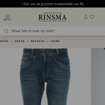
Een van de grootste modewinkels van NL
MENU
HOME
HEREN
BROEKEN
JEANS