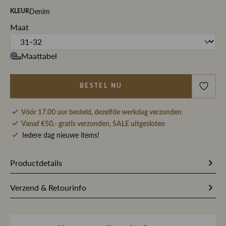
Denim
KLEUR
Maat
Maattabel
BESTEL NU
Vóór 17.00 uur besteld, dezelfde werkdag verzonden
Vanaf €50,- gratis verzonden, SALE uitgesloten
Iedere dag nieuwe items!
Productdetails
266666
Artikelnummer
Verzend & Retourinfo
75% Katoen / 15% Lyocell / 5%
Stofsamenstelling
Bestel je op werkdagen vóór 17.00 uur, dan pakken wij
Gerecycled katoen / 3%
jouw bestelling dezelfde dag nog met zorg in en sturen we