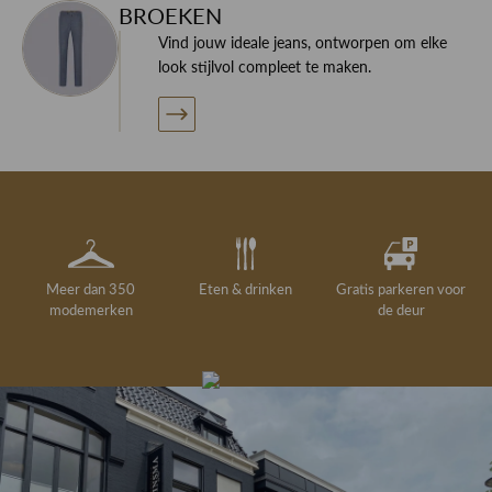
BROEKEN
Vind jouw ideale jeans, ontworpen om elke
look stijlvol compleet te maken.
Meer dan 350
Eten & drinken
Gratis parkeren voor
modemerken
de deur
Gelegenheidskleding
Personal shopping
Gratis koffie of
Gratis retourneren in
Deskundig
Vermaakservice
6000 m²
drankje
kledingadvies
de winkel
winkeloppervlak