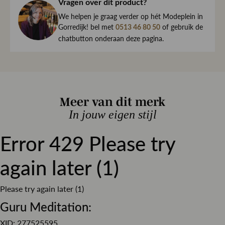
haar direct naar je toe.
Vragen over dit product?
Elastomultiester / 2% Elastaan
We begrijpen maar al te goed dat het kan gebeuren dat
We helpen je graag verder op hét Modeplein in
Denim
Kleur
een item toch niet helemaal naar wens is. Daarom ben je
Gorredijk! bel met
of gebruik de
0513 46 80 50
altijd welkom om ieder artikel eerst te passen op ons
Effen
chatbutton onderaan deze pagina.
Dessin
Modeplein in Gorredijk.
Regular fit
Pasvorm
Is iets toch niet wat je zocht?
Stretch denim
Materiaal
Retourneren kan eenvoudig via onze retourservice, en in
Knoop en ritssluiting
Sluiting
Meer van dit merk
de winkel is dat altijd gratis. Lees hier meer over ruilen en
retourneren.
In jouw eigen stijl
Error 429 Please try
Lees meer over bezorgen, ruilen en retourneren
again later (1)
Please try again later (1)
Guru Meditation:
XID: 277525595