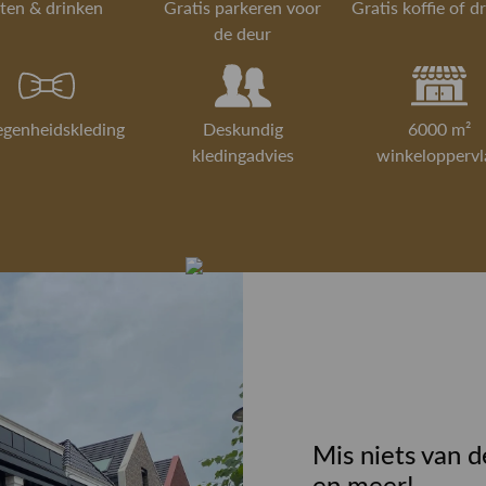
ten & drinken
Gratis parkeren voor
Gratis koffie of d
de deur
egenheidskleding
Deskundig
6000 m²
kledingadvies
winkeloppervl
Mis niets van d