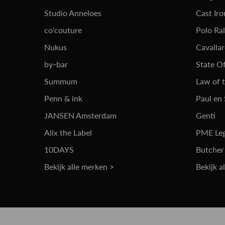
Studio Anneloes
Cast Iro
co'couture
Polo Ra
Nukus
Cavalla
by-bar
State Of
Summum
Law of 
Penn & ink
Paul en
JANSEN Amsterdam
Genti
Alix the Label
PME Le
10DAYS
Butcher
Bekijk alle merken >
Bekijk a