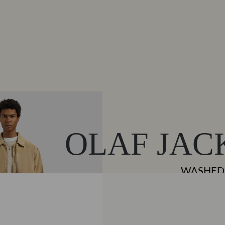
OLAF JAC
WASHED 
€ 239,9
Beige
KLEUR