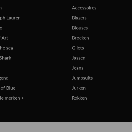
n
Accessoires
lph Lauren
Blazers
ro
Blouses
 Art
Broeken
the sea
Gilets
 Shark
Jassen
Jeans
gend
Jumpsuits
 of Blue
Jurken
lle merken >
Rokken