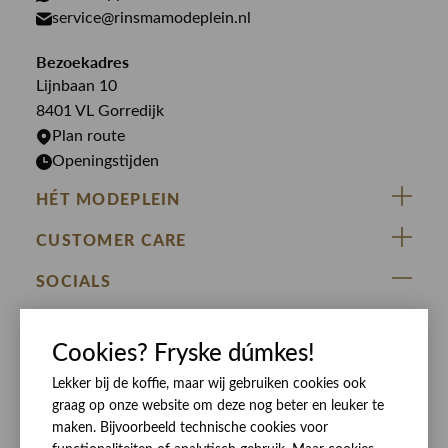
Overhemden
service@rinsmamodeplein.nl
Butcher of Blue
Jumpsuits
Overshirts
Bekijk alle merken >
Bezoekadres
Jurken
Truien
Lijnbaan 10
Rokken
T-shirts
8401 VL Gorredijk
Plan route
Openingstijden
HÉT MODEPLEIN
ZIJ VAN RINSMA
CUSTOMER CARE
DE HEEREN VAN RINSMA
Veelgestelde vragen
SOCIALS
RINSMA.CONCEPTS
Retourneren & Ruilen
ZIJ VAN RINSMA
DE HEEREN VAN RINSMA
Eten en drinken
Cookies? Fryske dúmkes!
Betaalmethoden
Openingstijden
Bezorgen
Lekker bij de koffie, maar wij gebruiken cookies ook
graag op onze website om deze nog beter en leuker te
Werken bij RINSMA
Contact
maken. Bijvoorbeeld technische cookies voor