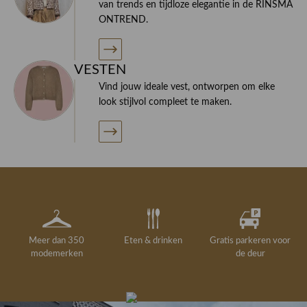
van trends en tijdloze elegantie in de RINSMA
ONTREND.
VESTEN
Vind jouw ideale vest, ontworpen om elke
look stijlvol compleet te maken.
Meer dan 350
Eten & drinken
Gratis parkeren voor
modemerken
de deur
Gelegenheidskleding
Personal shopping
Gratis koffie of
Gratis retourneren in
Deskundig
Vermaakservice
6000 m²
drankje
kledingadvies
de winkel
winkeloppervlak