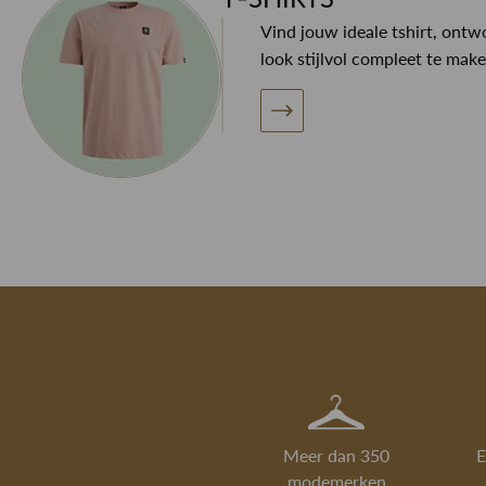
Vind jouw ideale tshirt, ont
look stijlvol compleet te make
Meer dan 350
E
modemerken