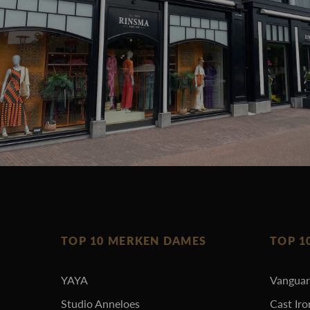
TOP 10 MERKEN DAMES
TOP 1
YAYA
Vangua
Studio Anneloes
Cast Iro