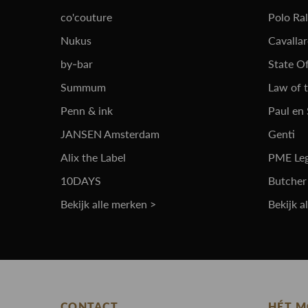
co'couture
Polo Ra
Nukus
Cavalla
by-bar
State Of
Summum
Law of 
Penn & ink
Paul en
JANSEN Amsterdam
Genti
Alix the Label
PME Le
10DAYS
Butcher
Bekijk alle merken >
Bekijk a
CONTACT
HÉT M