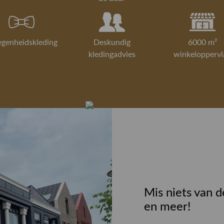
egenheidskleding
Deskundig
6000 m²
kledingadvies
winkeloppervl
Mis niets van d
en meer!