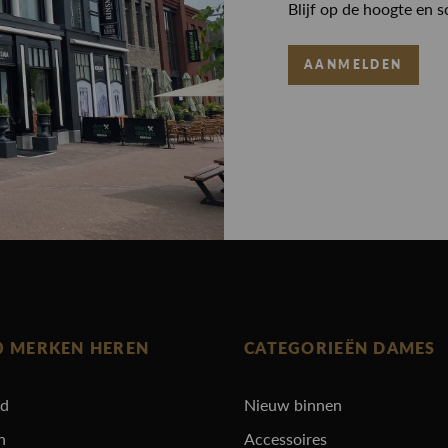
Blijf op de hoogte en s
AANMELDEN
0 MERKEN HEREN
CATEGORIEËN DAMES
rd
Nieuw binnen
n
Accessoires