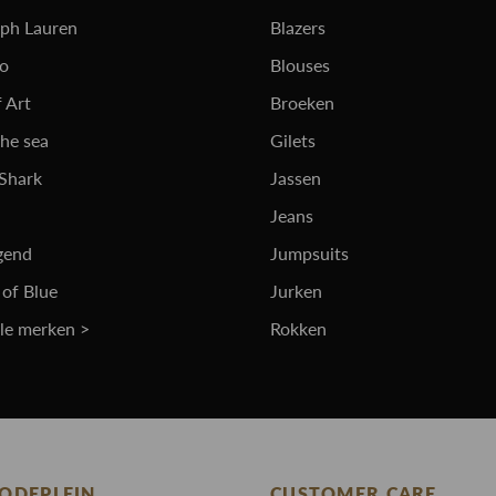
lph Lauren
Blazers
ro
Blouses
 Art
Broeken
the sea
Gilets
 Shark
Jassen
Jeans
gend
Jumpsuits
 of Blue
Jurken
lle merken >
Rokken
ODEPLEIN
CUSTOMER CARE