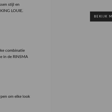
XS
sen stijl en
n KING LOUIE.
Maattabe
BEKIJK 
Vóór 17.00
Vanaf €50,
eke combinatie
Iedere dag
tie in de RINSMA
Productdeta
Artikelnum
Verzend & R
Stofsamenst
Bestel je op
pakken wij j
rpen om elke look
zorg in en st
We begrijpen
Halslijn
gebeuren dat