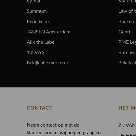
by-bar
State Of
Summum
Law of 
Penn & ink
Paul en
JANSEN Amsterdam
Genti
Alix the Label
PME Le
10DAYS
Butcher
Bekijk alle merken >
Bekijk a
CONTACT
HÉT M
Neem contact op met de
ZIJ VA
klantenservice; wij helpen graag en
DE HEE