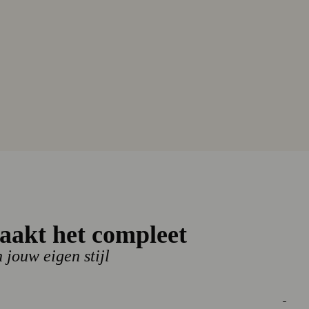
IE VEST
LJACK DAYTONA SWEAT
aakt het compleet
5
€ 71,97
- 40%
n jouw eigen stijl