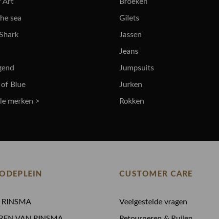
 Art
Broeken
the sea
Gilets
 Shark
Jassen
Jeans
gend
Jumpsuits
 of Blue
Jurken
lle merken >
Rokken
ODEPLEIN
CUSTOMER CARE
N RINSMA
Veelgestelde vragen
REN VAN RINSMA
Retourneren & Ruilen