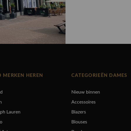
0 MERKEN HEREN
CATEGORIEËN DAMES
rd
Nieuw binnen
n
Accessoires
lph Lauren
Blazers
ro
Blouses