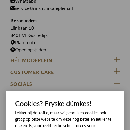
PME Legend
Whatsapp
Jeans
Overhemden
service@rinsmamodeplein.nl
Butcher of Blue
Jumpsuits
Overshirts
Bekijk alle merken >
Bezoekadres
Jurken
Truien
Lijnbaan 10
Rokken
T-shirts
8401 VL Gorredijk
Plan route
Openingstijden
HÉT MODEPLEIN
ZIJ VAN RINSMA
CUSTOMER CARE
DE HEEREN VAN RINSMA
Veelgestelde vragen
SOCIALS
RINSMA.CONCEPTS
Retourneren & Ruilen
ZIJ VAN RINSMA
DE HEEREN VAN RINSMA
Eten en drinken
Cookies? Fryske dúmkes!
Betaalmethoden
Openingstijden
Lekker bij de koffie, maar wij gebruiken cookies ook
Bezorgen
graag op onze website om deze nog beter en leuker te
Werken bij RINSMA
Contact
maken. Bijvoorbeeld technische cookies voor