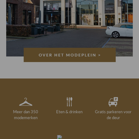
Meer dan 350
Eten & drinken
Gratis parkeren voor
modemerken
de deur
Gelegenheidskleding
Personal shopping
Gratis koffie of
Gratis retourneren in
Deskundig
Vermaakservice
6000 m²