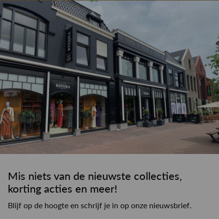
drankje
kledingadvies
de winkel
winkeloppervlak
Mis niets van de nieuwste collecties,
korting acties en meer!
Blijf op de hoogte en schrijf je in op onze nieuwsbrief.