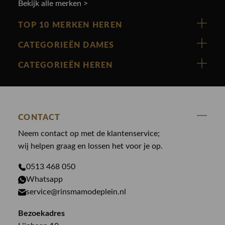
Bekijk alle merken >
TOP 10 MERKEN HEREN
Vanguard
CATEGORIEËN DAMES
Cast Iron
Nieuw binnen
CATEGORIEËN HEREN
Polo Ralph Lauren
Accessoires
Nieuw binnen
Cavallaro
Blazers
Accessoires
State Of Art
Blouses
CONTACT
Broeken
Law of the sea
Broeken
Neem contact op met de klantenservice;
Colberts
Paul en Shark
wij helpen graag en lossen het voor je op.
Gilets
Giftcards
Genti
Jassen
0513 468 050
Jassen
Whatsapp
PME Legend
Jeans
Overhemden
service@rinsmamodeplein.nl
Butcher of Blue
Jumpsuits
Overshirts
Bezoekadres
Bekijk alle merken >
Jurken
Truien