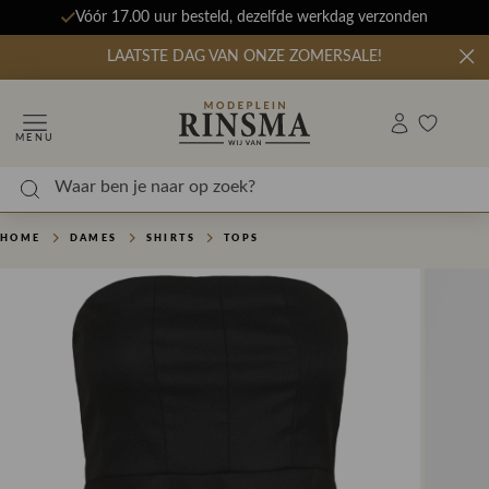
Vóór 17.00 uur besteld, dezelfde werkdag verzonden
LAATSTE DAG VAN ONZE ZOMERSALE!
MENU
HOME
DAMES
SHIRTS
TOPS