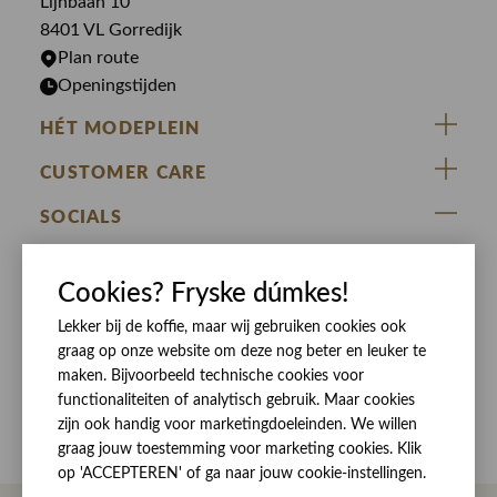
Lijnbaan 10
Rokken
T-shirts
8401 VL Gorredijk
Plan route
Openingstijden
HÉT MODEPLEIN
ZIJ VAN RINSMA
CUSTOMER CARE
DE HEEREN VAN RINSMA
Veelgestelde vragen
SOCIALS
RINSMA.CONCEPTS
Retourneren & Ruilen
ZIJ VAN RINSMA
DE HEEREN VAN RINSMA
Eten en drinken
Cookies? Fryske dúmkes!
Betaalmethoden
Openingstijden
Bezorgen
Lekker bij de koffie, maar wij gebruiken cookies ook
graag op onze website om deze nog beter en leuker te
Werken bij RINSMA
Contact
maken. Bijvoorbeeld technische cookies voor
functionaliteiten of analytisch gebruik. Maar cookies
Reviews
zijn ook handig voor marketingdoeleinden. We willen
graag jouw toestemming voor marketing cookies. Klik
op 'ACCEPTEREN' of ga naar jouw cookie-instellingen.