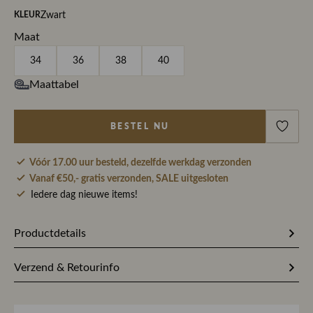
Zwart
KLEUR
Maat
34
36
38
40
Maattabel
BESTEL NU
Vóór 17.00 uur besteld, dezelfde werkdag verzonden
Vanaf €50,- gratis verzonden, SALE uitgesloten
Iedere dag nieuwe items!
Productdetails
Artikelnummer
319217
Verzend & Retourinfo
Stofsamenstelling
68% Gerecycled polyester / 30%
Bestel je op werkdagen vóór 17.00 uur, dan pakken wij
Viscose / 2% Elastaan
jouw bestelling dezelfde dag nog met zorg in en sturen we