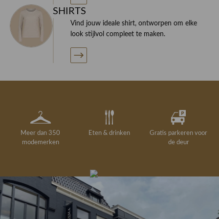
SHIRTS
Vind jouw ideale shirt, ontworpen om elke
look stijlvol compleet te maken.
Meer dan 350
Eten & drinken
Gratis parkeren voor
modemerken
de deur
Gelegenheidskleding
Personal shopping
Gratis koffie of
Gratis retourneren in
Deskundig
Vermaakservice
6000 m²
drankje
kledingadvies
de winkel
winkeloppervlak