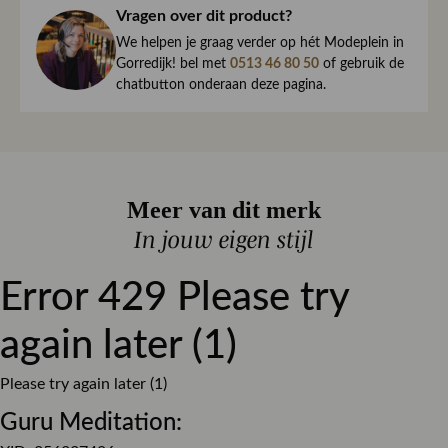
haar direct naar je toe.
Vragen over dit product?
Kleur
Zwart
We begrijpen maar al te goed dat het kan gebeuren dat
We helpen je graag verder op hét Modeplein in
Print
Effen
een item toch niet helemaal naar wens is. Daarom ben je
Gorredijk! bel met
0513 46 80 50
of gebruik de
chatbutton onderaan deze pagina.
altijd welkom om ieder artikel eerst te passen op ons
Pasvorm
Getailleerd
Modeplein in Gorredijk.
Materiaal
Non stretch
Is iets toch niet wat je zocht?
Sluiting
Ritssluiting
Retourneren kan eenvoudig via onze retourservice, en in
Meer van dit merk
Extra
de winkel is dat altijd gratis. Lees hier meer over ruilen en
Smock detail
In jouw eigen stijl
retourneren.
- Lengte top is 51 cm
Error 429 Please try
Lees meer over bezorgen, ruilen en retourneren
- Het model is 1.76m lang en draagt maat 36
again later (1)
Please try again later (1)
Guru Meditation: