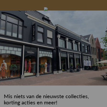
Gelegenheidskleding
Personal shopping
Gratis koffie of
Gratis retourneren in
Deskundig
Vermaakservice
6000 m²
drankje
kledingadvies
de winkel
winkeloppervlak
Mis niets van de nieuwste collecties,
korting acties en meer!