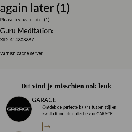
again later (1)
katoen en 5% elastaan. Hierdoor hebben deze shirts een
hoog draagcomfort. De shirts hebben een body fit
waardoor ze bij uitstek geschikt zijn om bijvoorbeeld
Please try again later (1)
onder je overhemden te dragen. Verpakt in set van 2
Guru Meditation:
shirts.
XID: 414808887
Varnish cache server
Wil je meer informatie over dit product of je nieuwe
gardarobe? neem dan contact op met onze specialisten!
Dit vind je misschien ook leuk
GARAGE
Ontdek de perfecte balans tussen stijl en
kwaliteit met de collectie van GARAGE.