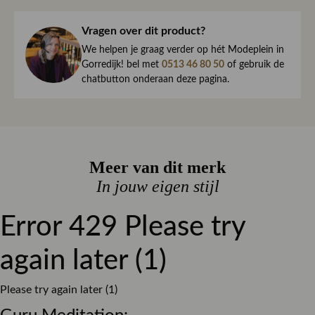
jouw bestelling dezelfde dag nog met zorg in en sturen we
Kleur
Denim
haar direct naar je toe.
Vragen over dit product?
Dessin
Effen
We begrijpen maar al te goed dat het kan gebeuren dat
We helpen je graag verder op hét Modeplein in
een item toch niet helemaal naar wens is. Daarom ben je
Gorredijk! bel met
0513 46 80 50
of gebruik de
Pasvorm
Regular fit
chatbutton onderaan deze pagina.
altijd welkom om ieder artikel eerst te passen op ons
Materiaal
Stretch denim
Modeplein in Gorredijk.
Sluiting
Knoop en ritssluiting
Is iets toch niet wat je zocht?
Retourneren kan eenvoudig via onze retourservice, en in
Meer van dit merk
de winkel is dat altijd gratis. Lees hier meer over ruilen en
retourneren.
In jouw eigen stijl
Lees meer over bezorgen, ruilen en retourneren
Error 429 Please try
again later (1)
Please try again later (1)