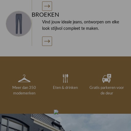
BROEKEN
Vind jouw ideale jeans, ontworpen om elke
look stijlvol compleet te maken.
Meer dan 350
Eten & drinken
Gratis parkeren voor
modemerken
de deur
Gelegenheidskleding
Personal shopping
Gratis koffie of
Gratis retourneren in
Deskundig
Vermaakservice
6000 m²
drankje
kledingadvies
de winkel
winkeloppervlak