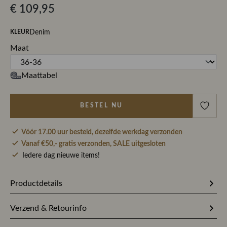
€ 109,95
Denim
KLEUR
Maat
Maattabel
BESTEL NU
Vóór 17.00 uur besteld, dezelfde werkdag verzonden
Vanaf €50,- gratis verzonden, SALE uitgesloten
Iedere dag nieuwe items!
Productdetails
Artikelnummer
273976
Verzend & Retourinfo
Stofsamenstelling
99% Katoen / 1% Elastaan
Bestel je op werkdagen vóór 17.00 uur, dan pakken wij