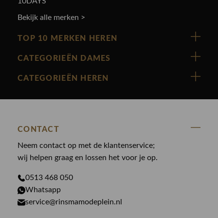
10DAYS
Bekijk alle merken >
TOP 10 MERKEN HEREN
Vanguard
CATEGORIEËN DAMES
Cast Iron
Nieuw binnen
CATEGORIEËN HEREN
Polo Ralph Lauren
Accessoires
Nieuw binnen
Cavallaro
Blazers
Accessoires
State Of Art
Blouses
CONTACT
Broeken
Law of the sea
Broeken
Neem contact op met de klantenservice;
Colberts
Paul en Shark
wij helpen graag en lossen het voor je op.
Gilets
Giftcards
Genti
Jassen
0513 468 050
Jassen
PME Legend
Whatsapp
Jeans
Overhemden
service@rinsmamodeplein.nl
Butcher of Blue
Jumpsuits
Overshirts