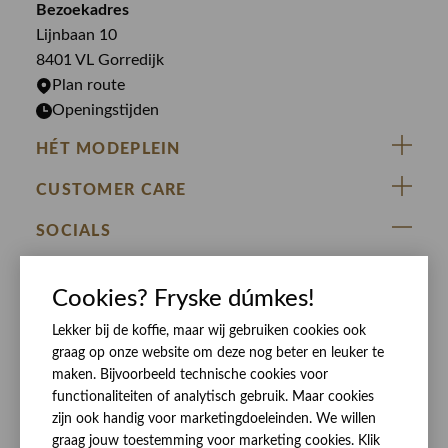
Bekijk alle merken >
Bezoekadres
Jurken
Truien
Lijnbaan 10
Rokken
T-shirts
8401 VL Gorredijk
Plan route
Openingstijden
HÉT MODEPLEIN
ZIJ VAN RINSMA
CUSTOMER CARE
DE HEEREN VAN RINSMA
Veelgestelde vragen
SOCIALS
RINSMA.CONCEPTS
Retourneren & Ruilen
ZIJ VAN RINSMA
DE HEEREN VAN RINSMA
Eten en drinken
Cookies? Fryske dúmkes!
Betaalmethoden
Openingstijden
Bezorgen
Lekker bij de koffie, maar wij gebruiken cookies ook
graag op onze website om deze nog beter en leuker te
Werken bij RINSMA
Contact
maken. Bijvoorbeeld technische cookies voor
functionaliteiten of analytisch gebruik. Maar cookies
Reviews
zijn ook handig voor marketingdoeleinden. We willen
graag jouw toestemming voor marketing cookies. Klik