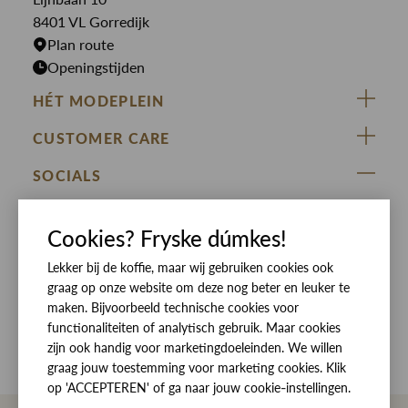
Rokken
T-shirts
8401 VL Gorredijk
Plan route
Openingstijden
HÉT MODEPLEIN
ZIJ VAN RINSMA
CUSTOMER CARE
DE HEEREN VAN RINSMA
Veelgestelde vragen
SOCIALS
RINSMA.CONCEPTS
Retourneren & Ruilen
ZIJ VAN RINSMA
DE HEEREN VAN RINSMA
Eten en drinken
Cookies? Fryske dúmkes!
Betaalmethoden
Openingstijden
Bezorgen
Lekker bij de koffie, maar wij gebruiken cookies ook
graag op onze website om deze nog beter en leuker te
Werken bij RINSMA
Contact
maken. Bijvoorbeeld technische cookies voor
functionaliteiten of analytisch gebruik. Maar cookies
Reviews
zijn ook handig voor marketingdoeleinden. We willen
graag jouw toestemming voor marketing cookies. Klik
op 'ACCEPTEREN' of ga naar jouw cookie-instellingen.