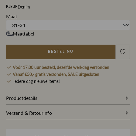
Denim
KLEUR
Maat
Maattabel
BESTEL NU
Vóór 17.00 uur besteld, dezelfde werkdag verzonden
Vanaf €50,- gratis verzonden, SALE uitgesloten
Iedere dag nieuwe items!
Productdetails
273976
Artikelnummer
Verzend & Retourinfo
99% Katoen / 1% Elastaan
Stofsamenstelling
Bestel je op werkdagen vóór 17.00 uur, dan pakken wij
jouw bestelling dezelfde dag nog met zorg in en sturen we
Denim
Kleur