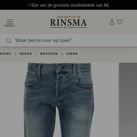
Een van de grootste modewinkels van NL
MENU
HOME
HEREN
BROEKEN
JEANS