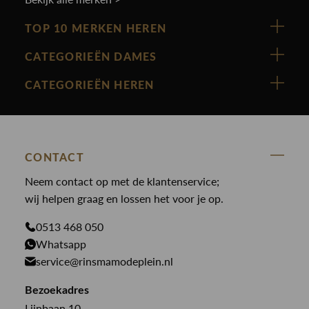
TOP 10 MERKEN HEREN
Vanguard
CATEGORIEËN DAMES
Cast Iron
Nieuw binnen
CATEGORIEËN HEREN
Polo Ralph Lauren
Accessoires
Nieuw binnen
Cavallaro
Blazers
Accessoires
State Of Art
Blouses
Broeken
CONTACT
Law of the sea
Broeken
Neem contact op met de klantenservice;
Colberts
Paul en Shark
wij helpen graag en lossen het voor je op.
Gilets
Giftcards
Genti
Jassen
0513 468 050
Jassen
PME Legend
Whatsapp
Jeans
Overhemden
service@rinsmamodeplein.nl
Butcher of Blue
Jumpsuits
Overshirts
Bekijk alle merken >
Bezoekadres
Jurken
Truien
Lijnbaan 10