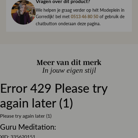
haar direct naar je toe.
Vragen over dit product?
Effen
Dessin
We begrijpen maar al te goed dat het kan gebeuren dat
We helpen je graag verder op hét Modeplein in
een item toch niet helemaal naar wens is. Daarom ben je
Gorredijk! bel met
of gebruik de
0513 46 80 50
Regular fit
Pasvorm
altijd welkom om ieder artikel eerst te passen op ons
chatbutton onderaan deze pagina.
Stretch denim
Materiaal
Modeplein in Gorredijk.
Knoop en ritssluiting
Sluiting
Is iets toch niet wat je zocht?
Retourneren kan eenvoudig via onze retourservice, en in
Meer van dit merk
de winkel is dat altijd gratis. Lees hier meer over ruilen en
retourneren.
In jouw eigen stijl
Error 429 Please try
Lees meer over bezorgen, ruilen en retourneren
again later (1)
Please try again later (1)
Guru Meditation:
XID: 335620151