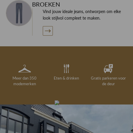
BROEKEN
Vind jouw ideale jeans, ontworpen om elke
look stijlvol compleet te maken.
Meer dan 350
Eten & drinken
Gratis parkeren voor
modemerken
de deur
Gelegenheidskleding
Personal shopping
Gratis koffie of
Gratis retourneren in
Deskundig
Vermaakservice
6000 m²
drankje
kledingadvies
de winkel
winkeloppervlak