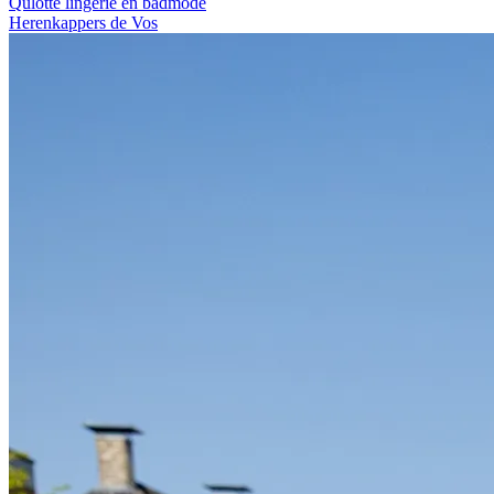
Qulotte lingerie en badmode
Herenkappers de Vos