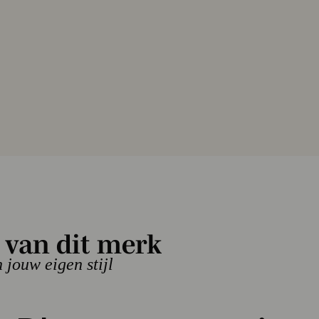
 SJAAL
-JER-PLIS
 van dit merk
 29,97
- 40%
n jouw eigen stijl