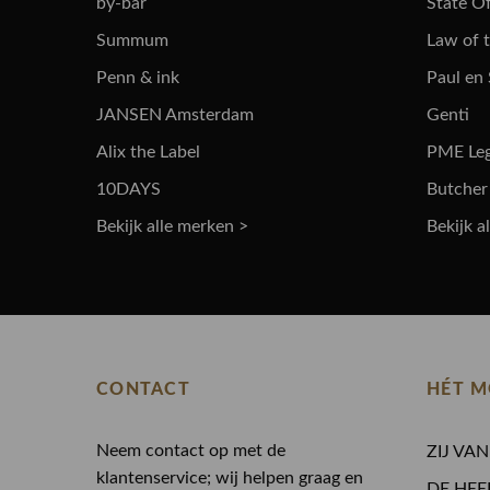
by-bar
State Of
Summum
Law of 
Penn & ink
Paul en
JANSEN Amsterdam
Genti
Alix the Label
PME Le
10DAYS
Butcher
Bekijk alle merken >
Bekijk a
CONTACT
HÉT M
Neem contact op met de
ZIJ VA
klantenservice; wij helpen graag en
DE HEE