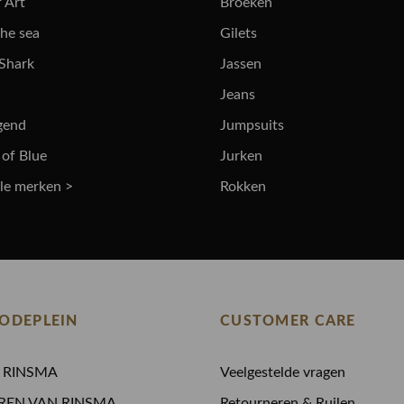
 Art
Broeken
the sea
Gilets
 Shark
Jassen
Jeans
gend
Jumpsuits
 of Blue
Jurken
lle merken >
Rokken
ODEPLEIN
CUSTOMER CARE
N RINSMA
Veelgestelde vragen
REN VAN RINSMA
Retourneren & Ruilen