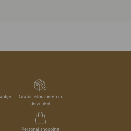
46 80 50
rom ben je altijd welkom om ieder
of gebruik de chatbutton
Glittertje
onderaan deze pagina.
t te passen op ons Modeplein in
niet wat je zocht?
 kan eenvoudig via onze
, en in de winkel is dat altijd gratis.
er over ruilen en retourneren.
 bezorgen, ruilen en retourneren
rankje
Gratis retourneren in
de winkel
Personal shopping