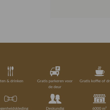
wens is. Daa
Extra
artikel eers
Gorredijk.
Is iets toch 
Retourneren
retourservice
Lees hier me
Lees meer over
ten & drinken
Gratis parkeren voor
Gratis koffie of d
de deur
egenheidskleding
Deskundig
6000 m²