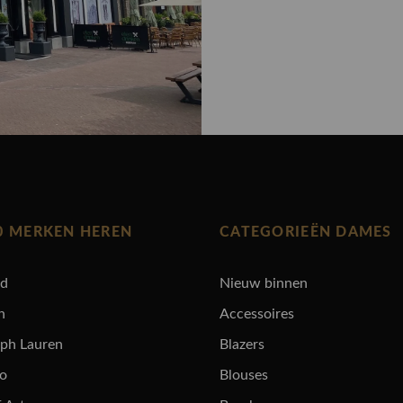
0 MERKEN HEREN
CATEGORIEËN DAMES
rd
Nieuw binnen
n
Accessoires
lph Lauren
Blazers
ro
Blouses