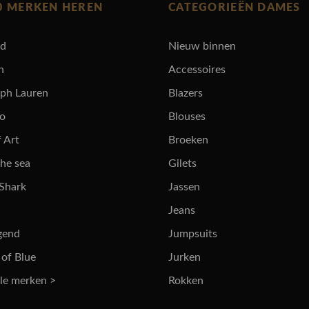
0 MERKEN HEREN
CATEGORIEËN DAMES
rd
Nieuw binnen
n
Accessoires
lph Lauren
Blazers
ro
Blouses
 Art
Broeken
the sea
Gilets
 Shark
Jassen
Jeans
gend
Jumpsuits
 of Blue
Jurken
lle merken >
Rokken