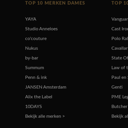
TOP 10 MERKEN DAMES
TOP 1
YAYA
Vangua
Studio Anneloes
Cast Iro
co'couture
Polo Ra
Nukus
Cavalla
by-bar
State Of
Summum
Law of 
Penn & ink
Paul en
JANSEN Amsterdam
Genti
Alix the Label
PME Le
10DAYS
Butcher
Bekijk alle merken >
Bekijk a