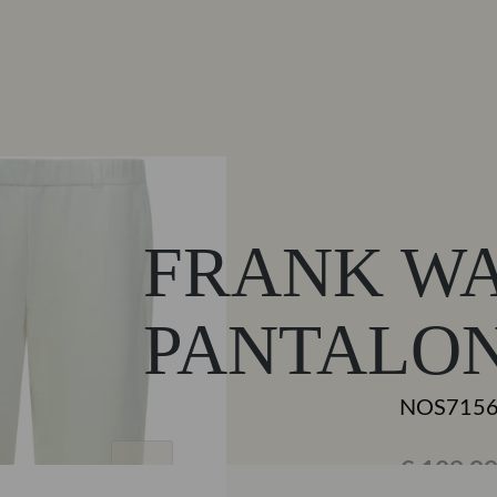
FRANK W
PANTALO
NOS715
€ 109,9