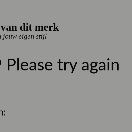
van dit merk
n jouw eigen stijl
42
44
46
48
 Please try again
l
BESTEL NU
 uur besteld, dezelfde werkdag verzonden
n:
- gratis verzonden, SALE uitgesloten
 nieuwe items!