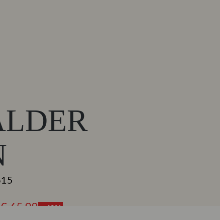
ALDER
N
615
9
€ 65,99
- 40%