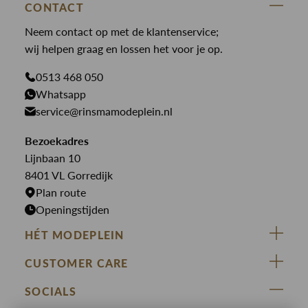
Blouses
Broeken
CONTACT
Law of the sea
Broeken
Neem contact op met de klantenservice;
Colberts
Paul en Shark
wij helpen graag en lossen het voor je op.
Gilets
Giftcards
Genti
Jassen
0513 468 050
Jassen
PME Legend
Whatsapp
Jeans
Overhemden
service@rinsmamodeplein.nl
Butcher of Blue
Jumpsuits
Overshirts
Bekijk alle merken >
Bezoekadres
Jurken
Truien
Lijnbaan 10
Rokken
T-shirts
8401 VL Gorredijk
Plan route
Openingstijden
HÉT MODEPLEIN
ZIJ VAN RINSMA
CUSTOMER CARE
DE HEEREN VAN RINSMA
Veelgestelde vragen
SOCIALS