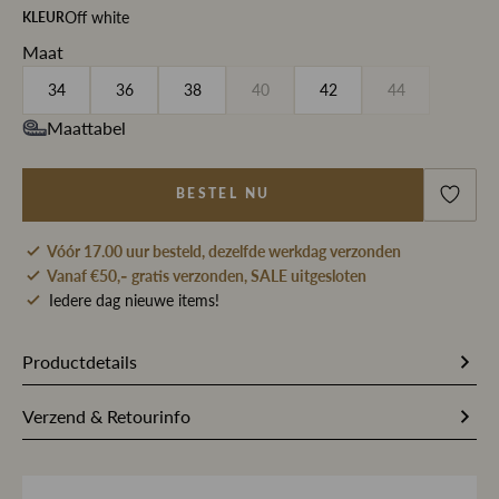
Off white
KLEUR
Maat
34
36
38
40
42
44
Maattabel
BESTEL NU
Vóór 17.00 uur besteld, dezelfde werkdag verzonden
Vanaf €50,- gratis verzonden, SALE uitgesloten
Iedere dag nieuwe items!
Productdetails
Artikelnummer
324596
Verzend & Retourinfo
Stofsamenstelling
60% Eco vero viscose / 40%
Bestel je op werkdagen vóór 17.00 uur, dan pakken wij
Viscose
jouw bestelling dezelfde dag nog met zorg in en sturen we