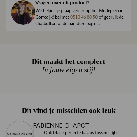
haar direct naar je toe.
Vragen over dit product?
Kleur
Off white
We begrijpen maar al te goed dat het kan gebeuren dat
We helpen je graag verder op hét Modeplein in
Print
Grafisch
een item toch niet helemaal naar wens is. Daarom ben je
Gorredijk! bel met
0513 46 80 50
of gebruik de
chatbutton onderaan deze pagina.
altijd welkom om ieder artikel eerst te passen op ons
Materiaal
Non stretch
Modeplein in Gorredijk.
Elastische
Ja
Is iets toch niet wat je zocht?
Tailleband
Retourneren kan eenvoudig via onze retourservice, en in
Dit maakt het compleet
de winkel is dat altijd gratis. Lees hier meer over ruilen en
- Binnenbeen lengte is 79 cm
retourneren.
In jouw eigen stijl
- Het model is 1.76m lang en draagt maat 36
Lees meer over bezorgen, ruilen en retourneren
Dit vind je misschien ook leuk
FABIENNE CHAPOT
Ontdek de perfecte balans tussen stijl en