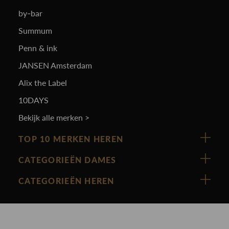
by-bar
Summum
Penn & ink
JANSEN Amsterdam
Alix the Label
10DAYS
Bekijk alle merken >
TOP 10 MERKEN HEREN
Vanguard
CATEGORIEËN DAMES
Cast Iron
Nieuw binnen
CATEGORIEËN HEREN
Polo Ralph Lauren
Accessoires
Nieuw binnen
Cavallaro
Blazers
Accessoires
State Of Art