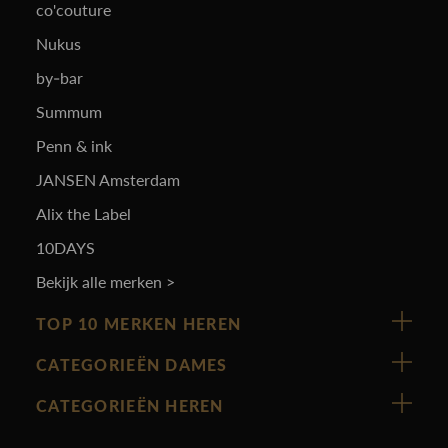
co'couture
Nukus
by-bar
Summum
Penn & ink
JANSEN Amsterdam
Alix the Label
10DAYS
Bekijk alle merken >
TOP 10 MERKEN HEREN
Vanguard
CATEGORIEËN DAMES
Cast Iron
Nieuw binnen
CATEGORIEËN HEREN
Polo Ralph Lauren
Accessoires
Nieuw binnen