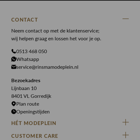
Cavallaro
Blazers
Accessoires
State Of Art
Blouses
Broeken
CONTACT
Law of the sea
Broeken
Neem contact op met de klantenservice;
Colberts
Paul en Shark
wij helpen graag en lossen het voor je op.
Gilets
Giftcards
Genti
Jassen
0513 468 050
Jassen
PME Legend
Whatsapp
Jeans
Overhemden
service@rinsmamodeplein.nl
Butcher of Blue
Jumpsuits
Overshirts
Bekijk alle merken >
Bezoekadres
Jurken
Truien
Lijnbaan 10
Rokken
T-shirts
8401 VL Gorredijk
Plan route
Openingstijden
HÉT MODEPLEIN
ZIJ VAN RINSMA
CUSTOMER CARE