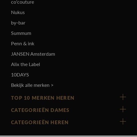
co'couture
Nukus
by-bar
Summum
Penn & ink
JANSEN Amsterdam
Alix the Label
10DAYS
Bekijk alle merken >
TOP 10 MERKEN HEREN
Vanguard
CATEGORIEËN DAMES
Cast Iron
Nieuw binnen
CATEGORIEËN HEREN
Polo Ralph Lauren
Accessoires
Nieuw binnen