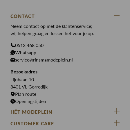
Cavallaro
Blazers
Accessoires
State Of Art
Blouses
CONTACT
Broeken
Law of the sea
Broeken
Neem contact op met de klantenservice;
Colberts
Paul en Shark
wij helpen graag en lossen het voor je op.
Gilets
Giftcards
Genti
Jassen
0513 468 050
Jassen
Whatsapp
PME Legend
Jeans
Overhemden
service@rinsmamodeplein.nl
Butcher of Blue
Jumpsuits
Overshirts
Bekijk alle merken >
Bezoekadres
Jurken
Truien
Lijnbaan 10
Rokken
T-shirts
8401 VL Gorredijk
Plan route
Openingstijden
HÉT MODEPLEIN
ZIJ VAN RINSMA
CUSTOMER CARE