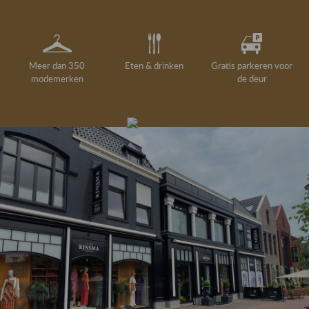
Meer dan 350
Eten & drinken
Gratis parkeren voor
modemerken
de deur
Gelegenheidskleding
Personal shopping
Gratis koffie of
Gratis retourneren in
Deskundig
Vermaakservice
6000 m²
drankje
kledingadvies
de winkel
winkeloppervlak