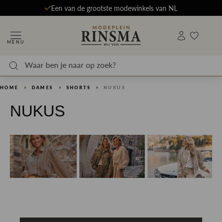
Een van de grootste modewinkels van NL
MENU
HOME
DAMES
SHORTS
NUKUS
NUKUS