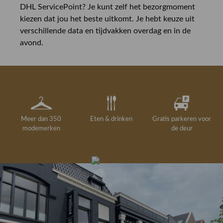
DHL ServicePoint? Je kunt zelf het bezorgmoment
kiezen dat jou het beste uitkomt. Je hebt keuze uit
verschillende data en tijdvakken overdag en in de
avond.
Meer dan 350
Eten & drinken
Gratis parkeren voor
modemerken
de deur
Gelegenheidskleding
Personal shopping
Gratis koffie of
Gratis retourneren in
Deskundig
Vermaakservice
6000 m²
drankje
kledingadvies
de winkel
winkeloppervlak