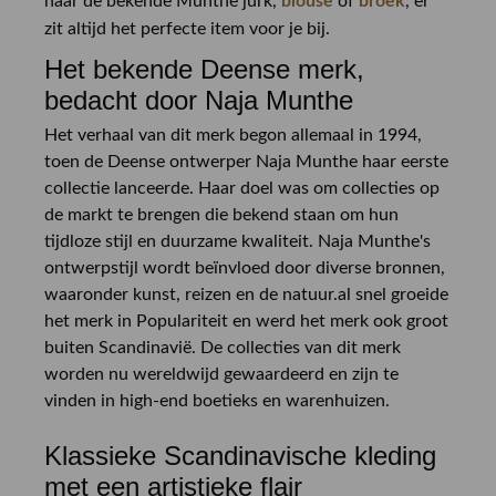
naar de bekende Munthe jurk,
blouse
of
broek
, er
zit altijd het perfecte item voor je bij.
Het bekende Deense merk,
bedacht door Naja Munthe
Het verhaal van dit merk begon allemaal in 1994,
toen de Deense ontwerper Naja Munthe haar eerste
collectie lanceerde. Haar doel was om collecties op
de markt te brengen die bekend staan om hun
tijdloze stijl en duurzame kwaliteit. Naja Munthe's
ontwerpstijl wordt beïnvloed door diverse bronnen,
waaronder kunst, reizen en de natuur.al snel groeide
het merk in Populariteit en werd het merk ook groot
buiten Scandinavië. De collecties van dit merk
worden nu wereldwijd gewaardeerd en zijn te
vinden in high-end boetieks en warenhuizen.
Klassieke Scandinavische kleding
met een artistieke flair