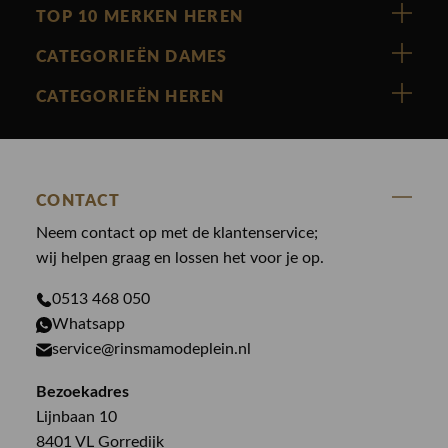
TOP 10 MERKEN HEREN
Vanguard
CATEGORIEËN DAMES
Cast Iron
Nieuw binnen
CATEGORIEËN HEREN
Polo Ralph Lauren
Accessoires
Nieuw binnen
Cavallaro
Blazers
Accessoires
State Of Art
Blouses
CONTACT
Broeken
Law of the sea
Broeken
Neem contact op met de klantenservice;
Colberts
Paul en Shark
wij helpen graag en lossen het voor je op.
Gilets
Giftcards
Genti
Jassen
0513 468 050
Jassen
Whatsapp
PME Legend
Jeans
Overhemden
service@rinsmamodeplein.nl
Butcher of Blue
Jumpsuits
Overshirts
Bezoekadres
Bekijk alle merken >
Jurken
Truien
Lijnbaan 10
Rokken
T-shirts
8401 VL Gorredijk