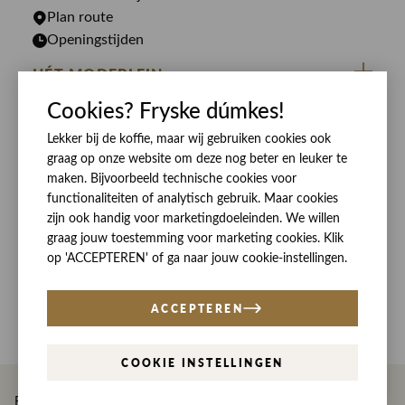
Plan route
Openingstijden
HÉT MODEPLEIN
Cookies? Fryske dúmkes!
ZIJ VAN RINSMA
CUSTOMER CARE
DE HEEREN VAN RINSMA
Lekker bij de koffie, maar wij gebruiken cookies ook
Veelgestelde vragen
SOCIALS
graag op onze website om deze nog beter en leuker te
RINSMA.CONCEPTS
Retourneren & Ruilen
ZIJ VAN RINSMA
DE HEEREN VAN RINSMA
maken. Bijvoorbeeld technische cookies voor
functionaliteiten of analytisch gebruik. Maar cookies
Eten en drinken
Betaalmethoden
zijn ook handig voor marketingdoeleinden. We willen
Openingstijden
Bezorgen
graag jouw toestemming voor marketing cookies. Klik
op 'ACCEPTEREN' of ga naar jouw cookie-instellingen.
Werken bij RINSMA
Contact
Reviews
ACCEPTEREN
COOKIE INSTELLINGEN
Betaal eenvoudig en veilig met