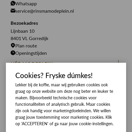
Whatsapp
PME Legend
Jeans
Overhemden
service@rinsmamodeplein.nl
Butcher of Blue
Jumpsuits
Overshirts
Bekijk alle merken >
Bezoekadres
Jurken
Truien
Lijnbaan 10
Rokken
T-shirts
8401 VL Gorredijk
Plan route
Openingstijden
HÉT MODEPLEIN
Cookies? Fryske dúmkes!
ZIJ VAN RINSMA
CUSTOMER CARE
DE HEEREN VAN RINSMA
Lekker bij de koffie, maar wij gebruiken cookies ook
Veelgestelde vragen
SOCIALS
graag op onze website om deze nog beter en leuker te
RINSMA.CONCEPTS
Retourneren & Ruilen
ZIJ VAN RINSMA
DE HEEREN VAN RINSMA
maken. Bijvoorbeeld technische cookies voor
functionaliteiten of analytisch gebruik. Maar cookies
Eten en drinken
Betaalmethoden
zijn ook handig voor marketingdoeleinden. We willen
Openingstijden
Bezorgen
graag jouw toestemming voor marketing cookies. Klik
op 'ACCEPTEREN' of ga naar jouw cookie-instellingen.
Werken bij RINSMA
Contact