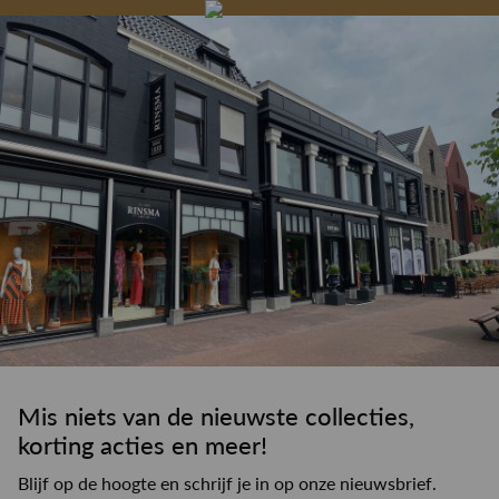
Gelegenheidskleding
Personal shopping
Gratis koffie of
Gratis retourneren in
Deskundig
Vermaakservice
6000 m²
drankje
kledingadvies
de winkel
winkeloppervlak
Mis niets van de nieuwste collecties,
korting acties en meer!
Blijf op de hoogte en schrijf je in op onze nieuwsbrief.