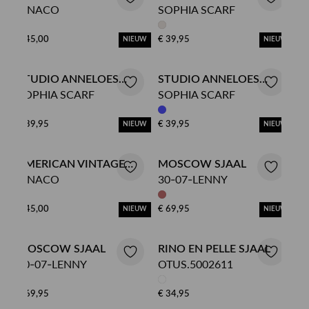
ZINACO
SOPHIA SCARF
SJAAL
SJAAL
€ 45,00
€ 39,95
NIEUW
NIEUW
STUDIO ANNELOES
STUDIO ANNELOES
SOPHIA SCARF
SOPHIA SCARF
SJAAL
SJAAL
€ 39,95
€ 39,95
NIEUW
NIEUW
AMERICAN VINTAGE
MOSCOW SJAAL
ZINACO
30-07-LENNY
SJAAL
€ 45,00
€ 69,95
NIEUW
NIEUW
MOSCOW SJAAL
RINO EN PELLE SJAAL
30-07-LENNY
OTUS.5002611
€ 69,95
€ 34,95