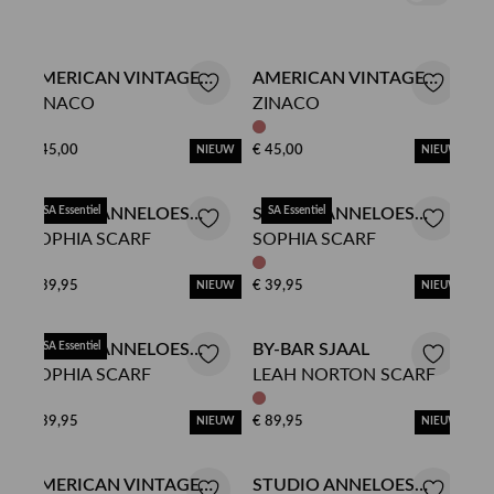
AMERICAN VINTAGE
AMERICAN VINTAGE
ZINACO
ZINACO
SJAAL
SJAAL
€ 45,00
€ 45,00
NIEUW
NIEUW
STUDIO ANNELOES
SA Essentiel
STUDIO ANNELOES
SA Essentiel
SOPHIA SCARF
SOPHIA SCARF
SJAAL
SJAAL
€ 39,95
€ 39,95
NIEUW
NIEUW
STUDIO ANNELOES
SA Essentiel
BY-BAR SJAAL
SOPHIA SCARF
LEAH NORTON SCARF
SJAAL
€ 39,95
€ 89,95
NIEUW
NIEUW
AMERICAN VINTAGE
STUDIO ANNELOES