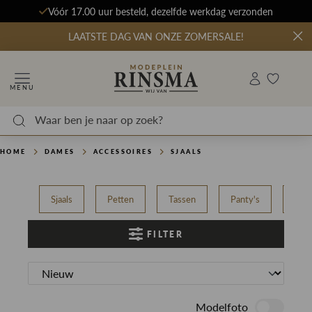
Vóór 17.00 uur besteld, dezelfde werkdag verzonden
LAATSTE DAG VAN ONZE ZOMERSALE!
MENU
HOME
DAMES
ACCESSOIRES
SJAALS
Sjaals
Petten
Tassen
Panty's
Rie
FILTER
Modelfoto