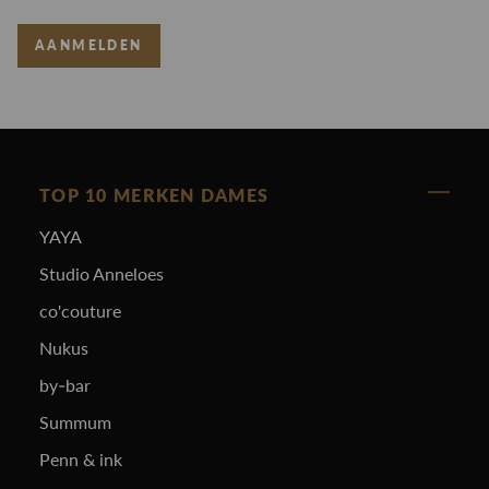
AANMELDEN
TOP 10 MERKEN DAMES
YAYA
Studio Anneloes
co'couture
Nukus
by-bar
Summum
Penn & ink