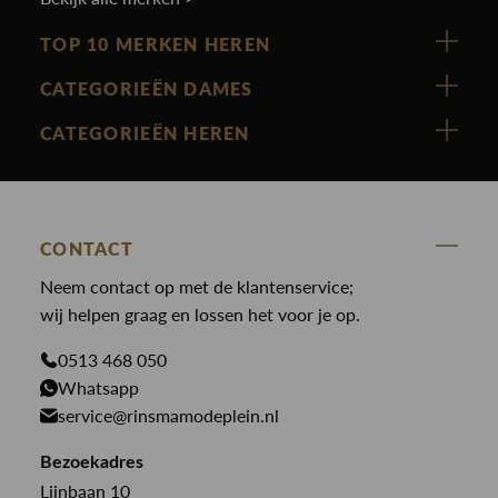
TOP 10 MERKEN HEREN
Vanguard
CATEGORIEËN DAMES
Cast Iron
Nieuw binnen
CATEGORIEËN HEREN
Polo Ralph Lauren
Accessoires
Nieuw binnen
Cavallaro
Blazers
Accessoires
State Of Art
Blouses
CONTACT
Broeken
Law of the sea
Broeken
Neem contact op met de klantenservice;
Colberts
Paul en Shark
wij helpen graag en lossen het voor je op.
Gilets
Giftcards
Genti
Jassen
0513 468 050
Jassen
Whatsapp
PME Legend
Jeans
Overhemden
service@rinsmamodeplein.nl
Butcher of Blue
Jumpsuits
Overshirts
Bekijk alle merken >
Bezoekadres
Jurken
Truien
Lijnbaan 10