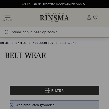
Een van de grootste modewinkels van NL
MENU
HOME
DAMES
ACCESSOIRES
BELT WEAR
BELT WEAR
FILTER
Geen producten gevonden.