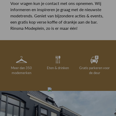
Voor vragen kun je contact met ons opnemen. Wij
informeren en inspireren je graag met de nieuwste
modetrends. Geniet van bijzondere acties & events,
een gratis kop verse koffie of drankje aan de bar.
Rinsma Modeplein, zo is er maar één!
Meer dan 350
Eten & drinken
Gratis parkeren voor
modemerken
de deur
Gelegenheidskleding
Personal shopping
Gratis koffie of
Gratis retourneren in
Deskundig
Vermaakservice
6000 m²
drankje
kledingadvies
de winkel
winkeloppervlak