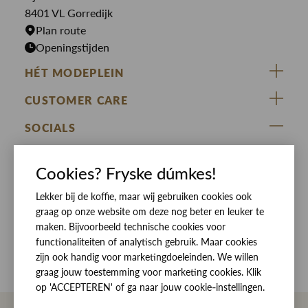
Rokken
T-shirts
8401 VL Gorredijk
Plan route
Openingstijden
HÉT MODEPLEIN
ZIJ VAN RINSMA
CUSTOMER CARE
DE HEEREN VAN RINSMA
Veelgestelde vragen
SOCIALS
RINSMA.CONCEPTS
Retourneren & Ruilen
ZIJ VAN RINSMA
DE HEEREN VAN RINSMA
Eten en drinken
Betaalmethoden
Cookies? Fryske dúmkes!
Openingstijden
Bezorgen
Lekker bij de koffie, maar wij gebruiken cookies ook
graag op onze website om deze nog beter en leuker te
Werken bij RINSMA
Contact
maken. Bijvoorbeeld technische cookies voor
functionaliteiten of analytisch gebruik. Maar cookies
Reviews
zijn ook handig voor marketingdoeleinden. We willen
graag jouw toestemming voor marketing cookies. Klik
op 'ACCEPTEREN' of ga naar jouw cookie-instellingen.