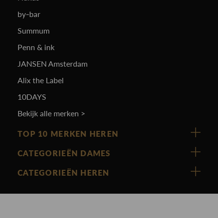
by-bar
Summum
Penn & ink
JANSEN Amsterdam
Alix the Label
10DAYS
Bekijk alle merken >
TOP 10 MERKEN HEREN
Vanguard
CATEGORIEËN DAMES
Cast Iron
Nieuw binnen
CATEGORIEËN HEREN
Polo Ralph Lauren
Accessoires
Nieuw binnen
Cavallaro
Blazers
Accessoires