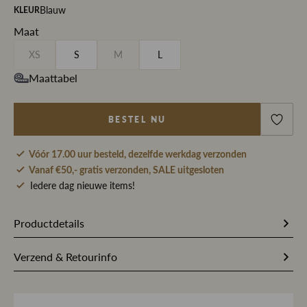
Blauw
KLEUR
Maat
XS
S
M
L
Maattabel
BESTEL NU
Vóór 17.00 uur besteld, dezelfde werkdag verzonden
Vanaf €50,- gratis verzonden, SALE uitgesloten
Iedere dag nieuwe items!
Productdetails
322175
Artikelnummer
Verzend & Retourinfo
100% Acetaat
Stofsamenstelling
Bestel je op werkdagen vóór 17.00 uur, dan pakken wij
jouw bestelling dezelfde dag nog met zorg in en sturen we
Blauw
Kleur