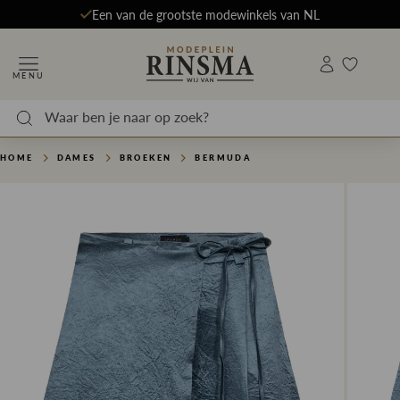
Een van de grootste modewinkels van NL
MENU
HOME
DAMES
BROEKEN
BERMUDA