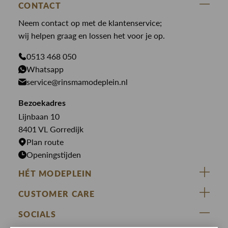
State Of Art
Blouses
CONTACT
Broeken
Law of the sea
Broeken
Neem contact op met de klantenservice;
Colberts
Paul en Shark
wij helpen graag en lossen het voor je op.
Gilets
Giftcards
Genti
Jassen
0513 468 050
Jassen
Whatsapp
PME Legend
Jeans
Overhemden
service@rinsmamodeplein.nl
Butcher of Blue
Jumpsuits
Overshirts
Bekijk alle merken >
Bezoekadres
Jurken
Truien
Lijnbaan 10
Rokken
T-shirts
8401 VL Gorredijk
Plan route
Openingstijden
HÉT MODEPLEIN
ZIJ VAN RINSMA
CUSTOMER CARE
DE HEEREN VAN RINSMA
Veelgestelde vragen
SOCIALS
RINSMA.CONCEPTS