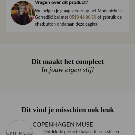
haar direct naar je toe.
Vragen over dit product?
Effen
Print
We begrijpen maar al te goed dat het kan gebeuren dat
We helpen je graag verder op hét Modeplein in
een item toch niet helemaal naar wens is. Daarom ben je
Gorredijk! bel met
of gebruik de
0513 46 80 50
Stretch
Materiaal
altijd welkom om ieder artikel eerst te passen op ons
chatbutton onderaan deze pagina.
Knoop en ritssluiting
Sluiting
Modeplein in Gorredijk.
Is iets toch niet wat je zocht?
- Steekzakken
Retourneren kan eenvoudig via onze retourservice, en in
- Lengte vanaf de taille bij maat XS is 61 cm
de winkel is dat altijd gratis. Lees hier meer over ruilen en
Dit maakt het compleet
retourneren.
In jouw eigen stijl
Lees meer over bezorgen, ruilen en retourneren
Dit vind je misschien ook leuk
COPENHAGEN MUSE
Ontdek de perfecte balans tussen stijl en