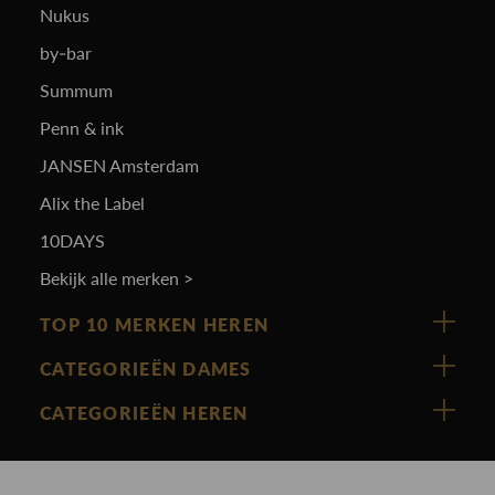
Nukus
by-bar
Summum
Penn & ink
JANSEN Amsterdam
Alix the Label
10DAYS
Bekijk alle merken >
TOP 10 MERKEN HEREN
Vanguard
CATEGORIEËN DAMES
Cast Iron
Nieuw binnen
CATEGORIEËN HEREN
Polo Ralph Lauren
Accessoires
Nieuw binnen
Cavallaro
Blazers
Accessoires