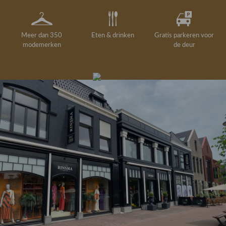
Meer dan 350
Eten & drinken
Gratis parkeren voor
modemerken
de deur
Gelegenheidskleding
Personal shopping
Gratis koffie of
Gratis retourneren in
Deskundig
Vermaakservice
6000 m²
drankje
kledingadvies
de winkel
winkeloppervlak