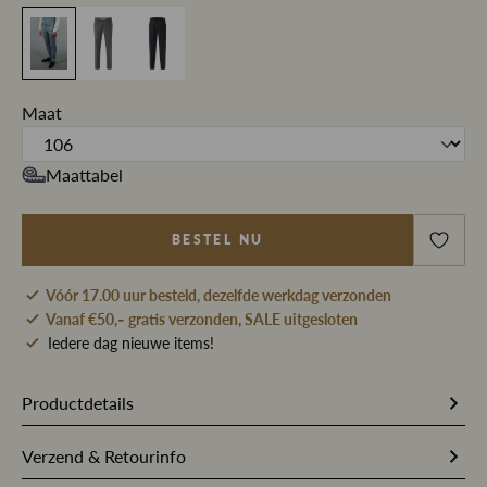
Maat
Maattabel
BESTEL NU
Vóór 17.00 uur besteld, dezelfde werkdag verzonden
Vanaf €50,- gratis verzonden, SALE uitgesloten
Iedere dag nieuwe items!
Productdetails
Artikelnummer
249134
Verzend & Retourinfo
Stofsamenstelling
99% Scheerwol / 1% Spandex