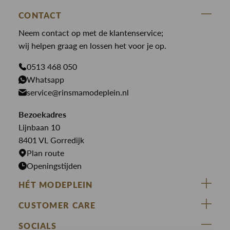
State Of Art
Blouses
CONTACT
Broeken
Law of the sea
Broeken
Neem contact op met de klantenservice;
Colberts
Paul en Shark
wij helpen graag en lossen het voor je op.
Gilets
Giftcards
Genti
Jassen
0513 468 050
Jassen
Whatsapp
PME Legend
Jeans
Overhemden
service@rinsmamodeplein.nl
Butcher of Blue
Jumpsuits
Overshirts
Bezoekadres
Bekijk alle merken >
Jurken
Truien
Lijnbaan 10
Rokken
T-shirts
8401 VL Gorredijk
Plan route
Openingstijden
HÉT MODEPLEIN
ZIJ VAN RINSMA
CUSTOMER CARE
DE HEEREN VAN RINSMA
Veelgestelde vragen
SOCIALS