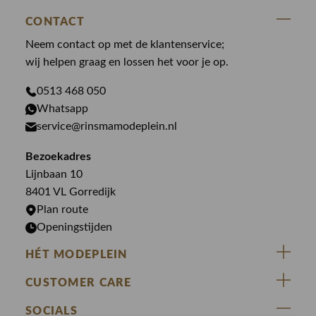
State Of Art
Blouses
CONTACT
Broeken
Law of the sea
Broeken
Neem contact op met de klantenservice;
Colberts
Paul en Shark
wij helpen graag en lossen het voor je op.
Gilets
Giftcards
Genti
Jassen
0513 468 050
Jassen
Whatsapp
PME Legend
Jeans
Overhemden
service@rinsmamodeplein.nl
Butcher of Blue
Jumpsuits
Overshirts
Bezoekadres
Bekijk alle merken >
Jurken
Truien
Lijnbaan 10
Rokken
T-shirts
8401 VL Gorredijk
Plan route
Openingstijden
HÉT MODEPLEIN
ZIJ VAN RINSMA
CUSTOMER CARE
DE HEEREN VAN RINSMA
Veelgestelde vragen
SOCIALS