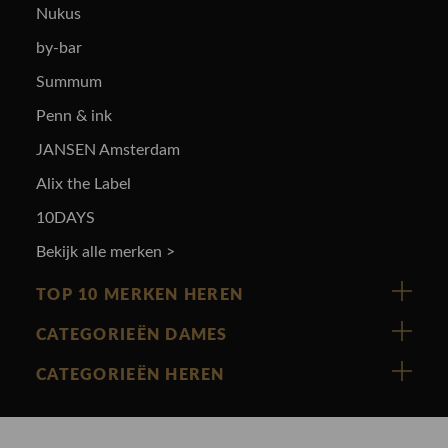
Nukus
by-bar
Summum
Penn & ink
JANSEN Amsterdam
Alix the Label
10DAYS
Bekijk alle merken >
TOP 10 MERKEN HEREN
Vanguard
CATEGORIEËN DAMES
Cast Iron
Nieuw binnen
CATEGORIEËN HEREN
Polo Ralph Lauren
Accessoires
Nieuw binnen
Cavallaro
Blazers
Accessoires