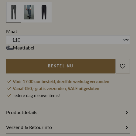
Maat
Maattabel
BESTEL NU
Vóór 17.00 uur besteld, dezelfde werkdag verzonden
Vanaf €50,- gratis verzonden, SALE uitgesloten
Iedere dag nieuwe items!
Productdetails
Artikelnummer
249134
Verzend & Retourinfo
Stofsamenstelling
99% Scheerwol / 1% Spandex