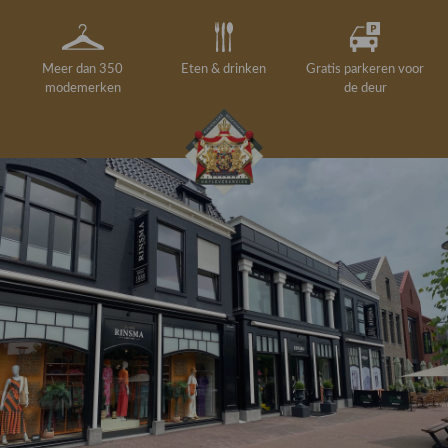
Meer dan 350
Eten & drinken
Gratis parkeren voor
modemerken
de deur
Gelegenheidskleding
Personal shopping
Gratis koffie of
Gratis retourneren in
Deskundig
Vermaakservice
6000 m²
drankje
kledingadvies
de winkel
winkeloppervlak