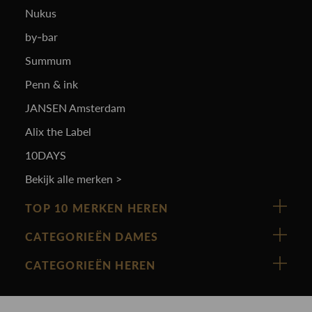
Nukus
by-bar
Summum
Penn & ink
JANSEN Amsterdam
Alix the Label
10DAYS
Bekijk alle merken >
TOP 10 MERKEN HEREN
Vanguard
CATEGORIEËN DAMES
Cast Iron
Nieuw binnen
CATEGORIEËN HEREN
Polo Ralph Lauren
Accessoires
Nieuw binnen
Cavallaro
Blazers