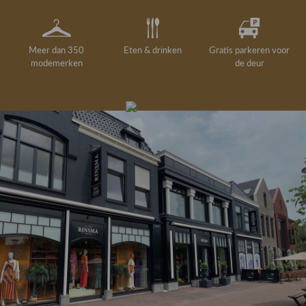
Meer dan 350
Eten & drinken
Gratis parkeren voor
modemerken
de deur
Gelegenheidskleding
Personal shopping
Gratis koffie of
Gratis retourneren in
Deskundig
Vermaakservice
6000 m²
drankje
kledingadvies
de winkel
winkeloppervlak