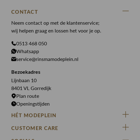
Accessoires
State Of Art
Blouses
Broeken
CONTACT
Law of the sea
Broeken
Neem contact op met de klantenservice;
Colberts
Paul en Shark
wij helpen graag en lossen het voor je op.
Gilets
Giftcards
Genti
Jassen
0513 468 050
Jassen
PME Legend
Whatsapp
Jeans
Overhemden
service@rinsmamodeplein.nl
Butcher of Blue
Jumpsuits
Overshirts
Bekijk alle merken >
Bezoekadres
Jurken
Truien
Lijnbaan 10
Rokken
T-shirts
8401 VL Gorredijk
Plan route
Openingstijden
HÉT MODEPLEIN
ZIJ VAN RINSMA
CUSTOMER CARE
DE HEEREN VAN RINSMA