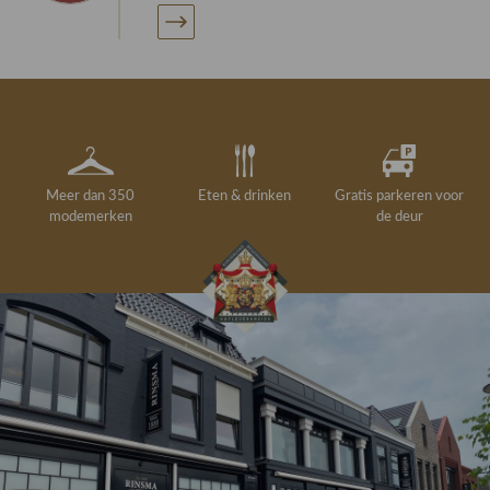
Meer dan 350
Eten & drinken
Gratis parkeren voor
modemerken
de deur
Gelegenheidskleding
Personal shopping
Gratis koffie of
Gratis retourneren in
Deskundig
Vermaakservice
6000 m²
drankje
kledingadvies
de winkel
winkeloppervlak