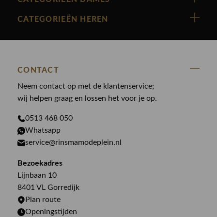
Cast Iron
Nieuw binnen
CATEGORIEËN HEREN
Polo Ralph Lauren
Accessoires
Nieuw binnen
Cavallaro
Blazers
Accessoires
State Of Art
Blouses
CONTACT
Broeken
Law of the sea
Broeken
Neem contact op met de klantenservice;
Colberts
Paul en Shark
wij helpen graag en lossen het voor je op.
Gilets
Giftcards
Genti
Jassen
0513 468 050
Jassen
PME Legend
Whatsapp
Jeans
Overhemden
service@rinsmamodeplein.nl
Butcher of Blue
Jumpsuits
Overshirts
Bekijk alle merken >
Bezoekadres
Jurken
Truien
Lijnbaan 10
Rokken
T-shirts
8401 VL Gorredijk
Plan route
Openingstijden