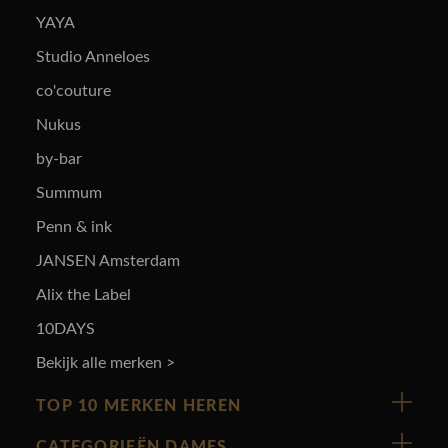
YAYA
Studio Anneloes
co'couture
Nukus
by-bar
Summum
Penn & ink
JANSEN Amsterdam
Alix the Label
10DAYS
Bekijk alle merken >
TOP 10 MERKEN HEREN
Vanguard
CATEGORIEËN DAMES