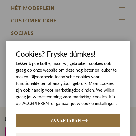
HÉT MODEPLEIN
ZIJ VAN RINSMA
CUSTOMER CARE
DE HEEREN VAN RINSMA
Veelgestelde vragen
SOCIALS
RINSMA.CONCEPTS
Retourneren & Ruilen
ZIJ VAN RINSMA
DE HEEREN VAN RINSMA
Eten en drinken
Cookies? Fryske dúmkes!
Betaalmethoden
Openingstijden
Bezorgen
Lekker bij de koffie, maar wij gebruiken cookies ook
graag op onze website om deze nog beter en leuker te
Werken bij RINSMA
Contact
maken. Bijvoorbeeld technische cookies voor
functionaliteiten of analytisch gebruik. Maar cookies
Reviews
zijn ook handig voor marketingdoeleinden. We willen
graag jouw toestemming voor marketing cookies. Klik
op 'ACCEPTEREN' of ga naar jouw cookie-instellingen.
Betaal eenvoudig en veilig met
ACCEPTEREN