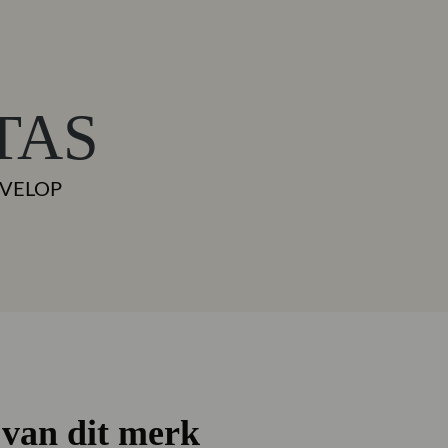
TAS
NVELOP
l
van dit merk