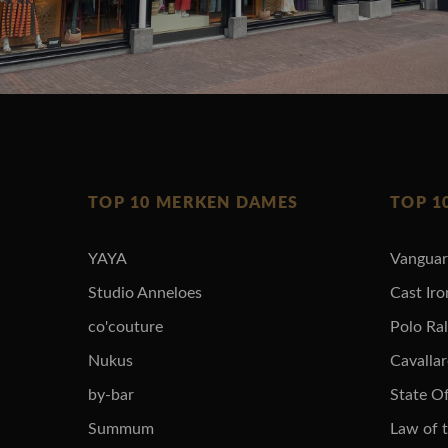
TOP 10 MERKEN DAMES
TOP 1
YAYA
Vangua
Studio Anneloes
Cast Iro
co'couture
Polo Ra
Nukus
Cavalla
by-bar
State Of
Summum
Law of 