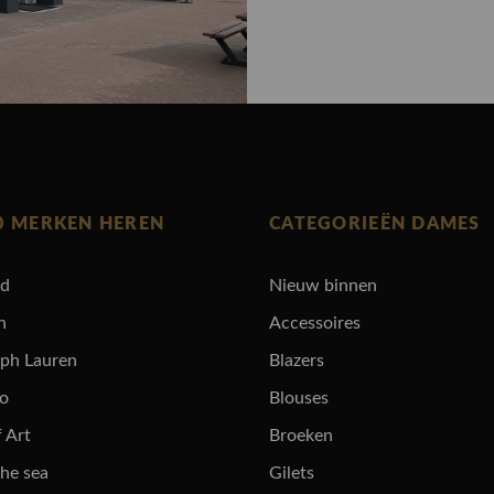
0 MERKEN HEREN
CATEGORIEËN DAMES
rd
Nieuw binnen
n
Accessoires
lph Lauren
Blazers
ro
Blouses
 Art
Broeken
the sea
Gilets