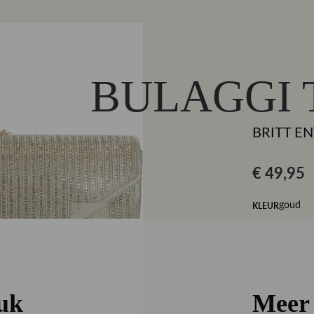
BULAGGI 
BRITT E
€ 49,95
KLEUR
goud
Maat
Onesize
Maattabe
euk
Meer 