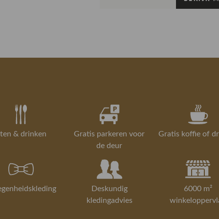
Gorredijk.
Breedte: 7 
Lengte: 23 
Is iets toch 
Hoogte: 16 
Retourneren
retourservice
Lees hier me
Lees meer over
ten & drinken
Gratis parkeren voor
Gratis koffie of d
de deur
egenheidskleding
Deskundig
6000 m²
kledingadvies
winkeloppervl