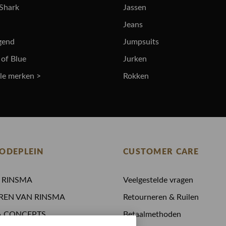
 Shark
Jassen
Jeans
gend
Jumpsuits
 of Blue
Jurken
lle merken >
Rokken
ODEPLEIN
CUSTOMER CARE
N RINSMA
Veelgestelde vragen
REN VAN RINSMA
Retourneren & Ruilen
A.CONCEPTS
Betaalmethoden