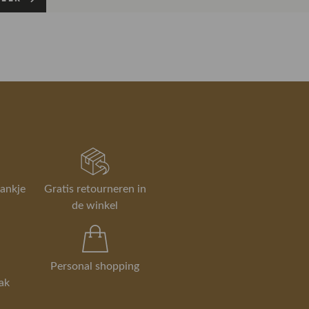
cm
cm
niet wat je zocht?
cm
 kan eenvoudig via onze
, en in de winkel is dat altijd gratis.
er over ruilen en retourneren.
 bezorgen, ruilen en retourneren
rankje
Gratis retourneren in
de winkel
Personal shopping
ak