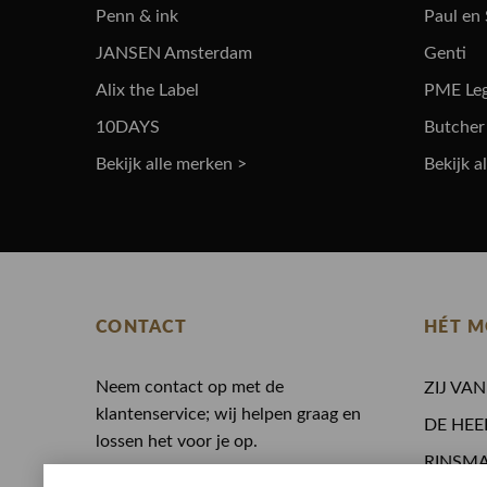
Penn & ink
Paul en
JANSEN Amsterdam
Genti
Alix the Label
PME Le
10DAYS
Butcher
Bekijk alle merken >
Bekijk a
CONTACT
HÉT M
Neem contact op met de
ZIJ VA
klantenservice; wij helpen graag en
DE HEE
lossen het voor je op.
RINSM
0513 468 050