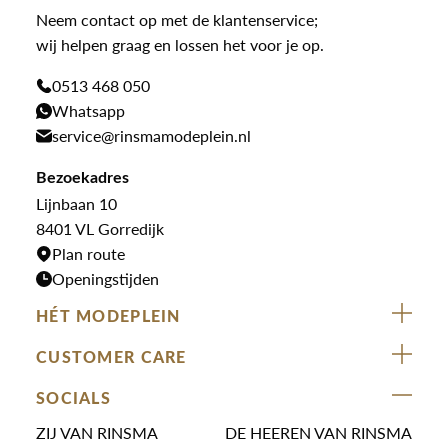
Law of the sea
Broeken
Neem contact op met de klantenservice;
Colberts
Paul en Shark
wij helpen graag en lossen het voor je op.
Gilets
Giftcards
Genti
Jassen
0513 468 050
Jassen
PME Legend
Whatsapp
Jeans
Overhemden
service@rinsmamodeplein.nl
Butcher of Blue
Jumpsuits
Overshirts
Bekijk alle merken >
Bezoekadres
Jurken
Truien
Lijnbaan 10
Rokken
T-shirts
8401 VL Gorredijk
Plan route
Openingstijden
HÉT MODEPLEIN
ZIJ VAN RINSMA
CUSTOMER CARE
DE HEEREN VAN RINSMA
Veelgestelde vragen
SOCIALS
RINSMA.CONCEPTS
Retourneren & Ruilen
ZIJ VAN RINSMA
DE HEEREN VAN RINSMA