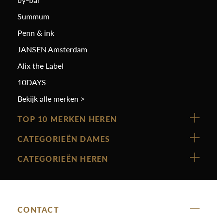
Summum
Penn & ink
JANSEN Amsterdam
Alix the Label
10DAYS
Bekijk alle merken >
TOP 10 MERKEN HEREN
Vanguard
CATEGORIEËN DAMES
Cast Iron
Nieuw binnen
CATEGORIEËN HEREN
Polo Ralph Lauren
Accessoires
Nieuw binnen
Cavallaro
Blazers
Accessoires
State Of Art
Blouses
Broeken
CONTACT