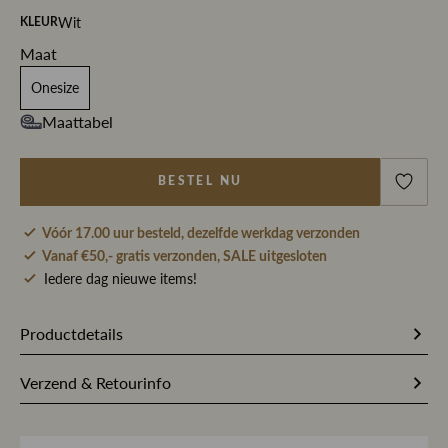
Wit
KLEUR
Maat
Onesize
Maattabel
BESTEL NU
Vóór 17.00 uur besteld, dezelfde werkdag verzonden
Vanaf €50,- gratis verzonden, SALE uitgesloten
Iedere dag nieuwe items!
Productdetails
275042
Artikelnummer
Verzend & Retourinfo
Wit
Kleur
Bestel je op werkdagen vóór 17.00 uur, dan pakken wij
jouw bestelling dezelfde dag nog met zorg in en sturen we