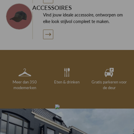
ACCESSOIRES
Vind jouw ideale accessoire, ontworpen om
elke look stijlvol compleet te maken.
Meer dan 350
Eten & drinken
Gratis parkeren voor
modemerken
de deur
Gelegenheidskleding
Personal shopping
Gratis koffie of
Gratis retourneren in
Deskundig
Vermaakservice
6000 m²
drankje
kledingadvies
de winkel
winkeloppervlak