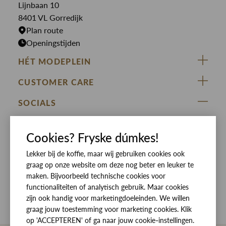
Lijnbaan 10
Rokken
T-shirts
8401 VL Gorredijk
Plan route
Openingstijden
HÉT MODEPLEIN
ZIJ VAN RINSMA
CUSTOMER CARE
DE HEEREN VAN RINSMA
Veelgestelde vragen
SOCIALS
RINSMA.CONCEPTS
Retourneren & Ruilen
ZIJ VAN RINSMA
DE HEEREN VAN RINSMA
Eten en drinken
Cookies? Fryske dúmkes!
Betaalmethoden
Openingstijden
Bezorgen
Lekker bij de koffie, maar wij gebruiken cookies ook
graag op onze website om deze nog beter en leuker te
Werken bij RINSMA
Contact
maken. Bijvoorbeeld technische cookies voor
functionaliteiten of analytisch gebruik. Maar cookies
Reviews
zijn ook handig voor marketingdoeleinden. We willen
graag jouw toestemming voor marketing cookies. Klik
op 'ACCEPTEREN' of ga naar jouw cookie-instellingen.