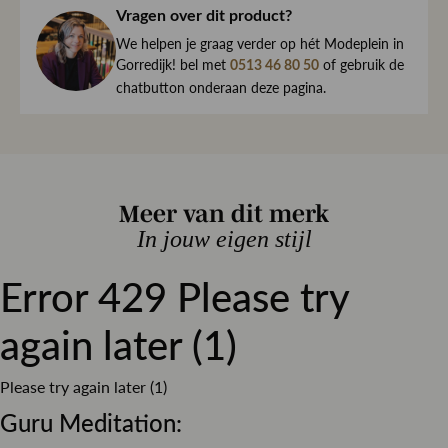
haar direct naar je toe.
Samenstelling Pepermunt , Geranium , Drijfhout
Vragen over dit product?
We begrijpen maar al te goed dat het kan gebeuren dat
Soorten huisgeur kruiden
We helpen je graag verder op hét Modeplein in
een item toch niet helemaal naar wens is. Daarom ben je
Type Lont katoen
Gorredijk! bel met
of gebruik de
0513 46 80 50
altijd welkom om ieder artikel eerst te passen op ons
chatbutton onderaan deze pagina.
Aantal Lonten 4
Modeplein in Gorredijk.
Is iets toch niet wat je zocht?
Retourneren kan eenvoudig via onze retourservice, en in
Meer van dit merk
de winkel is dat altijd gratis. Lees hier meer over ruilen en
retourneren.
In jouw eigen stijl
Error 429 Please try
Lees meer over bezorgen, ruilen en retourneren
again later (1)
Please try again later (1)
Guru Meditation: