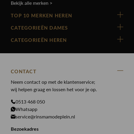
Bekijk alle merken >
TOP 10 MERKEN HEREN
Vanguard
CATEGORIEËN DAMES
Cast Iron
Nieuw binnen
CATEGORIEËN HEREN
Polo Ralph Lauren
Accessoires
Nieuw binnen
Cavallaro
Blazers
Accessoires
State Of Art
Blouses
Broeken
CONTACT
Law of the sea
Broeken
Neem contact op met de klantenservice;
Colberts
Paul en Shark
wij helpen graag en lossen het voor je op.
Gilets
Giftcards
Genti
Jassen
0513 468 050
Jassen
PME Legend
Whatsapp
Jeans
Overhemden
service@rinsmamodeplein.nl
Butcher of Blue
Jumpsuits
Overshirts
Bekijk alle merken >
Bezoekadres
Jurken
Truien