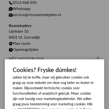
Genti
Jassen
0513 468 050
Jassen
PME Legend
Whatsapp
Jeans
Overhemden
service@rinsmamodeplein.nl
Butcher of Blue
Jumpsuits
Overshirts
Bekijk alle merken >
Bezoekadres
Jurken
Truien
Lijnbaan 10
Rokken
T-shirts
8401 VL Gorredijk
Plan route
Openingstijden
HÉT MODEPLEIN
Cookies? Fryske dúmkes!
ZIJ VAN RINSMA
CUSTOMER CARE
DE HEEREN VAN RINSMA
Lekker bij de koffie, maar wij gebruiken cookies ook
Veelgestelde vragen
SOCIALS
graag op onze website om deze nog beter en leuker te
RINSMA.CONCEPTS
Retourneren & Ruilen
ZIJ VAN RINSMA
DE HEEREN VAN RINSMA
maken. Bijvoorbeeld technische cookies voor
Eten en drinken
functionaliteiten of analytisch gebruik. Maar cookies
Betaalmethoden
zijn ook handig voor marketingdoeleinden. We willen
Openingstijden
Bezorgen
graag jouw toestemming voor marketing cookies. Klik