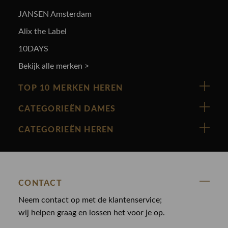
JANSEN Amsterdam
Alix the Label
10DAYS
Bekijk alle merken >
TOP 10 MERKEN HEREN
Vanguard
CATEGORIEËN DAMES
Cast Iron
Nieuw binnen
CATEGORIEËN HEREN
Polo Ralph Lauren
Accessoires
Nieuw binnen
Cavallaro
Blazers
Accessoires
State Of Art
Blouses
CONTACT
Broeken
Law of the sea
Broeken
Neem contact op met de klantenservice;
Colberts
Paul en Shark
wij helpen graag en lossen het voor je op.
Gilets
Giftcards