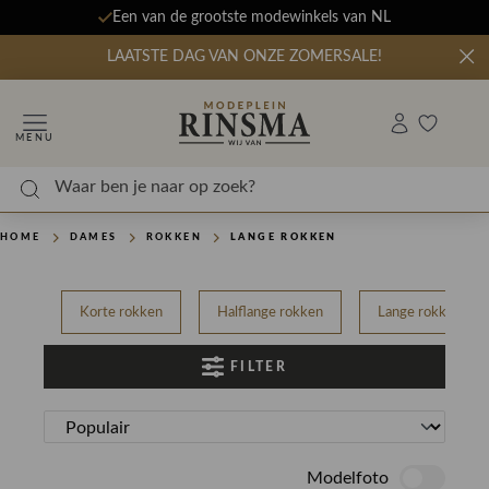
Een van de grootste modewinkels van NL
LAATSTE DAG VAN ONZE ZOMERSALE!
MENU
HOME
DAMES
ROKKEN
LANGE ROKKEN
Korte rokken
Halflange rokken
Lange rokken
FILTER
Modelfoto