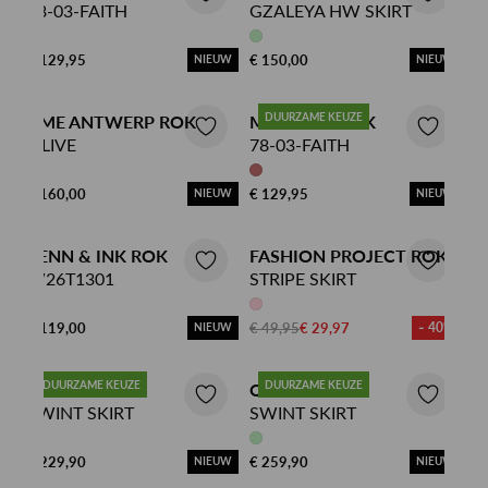
78-03-FAITH
GZALEYA HW SKIRT
€ 129,95
€ 150,00
NIEUW
NIEUW
DUURZAME KEUZE
AME ANTWERP ROK
MOSCOW ROK
OLIVE
78-03-FAITH
€ 160,00
€ 129,95
NIEUW
NIEUW
PENN & INK ROK
FASHION PROJECT ROK
W26T1301
STRIPE SKIRT
€ 119,00
€ 49,95
€ 29,97
- 40%
NIEUW
DUURZAME KEUZE
DUURZAME KEUZE
OILILY ROK
OILILY ROK
SWINT SKIRT
SWINT SKIRT
€ 229,90
€ 259,90
NIEUW
NIEUW