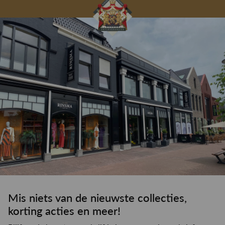
Gelegenheidskleding
Personal shopping
Gratis koffie of
Gratis retourneren in
Deskundig
Vermaakservice
6000 m²
drankje
kledingadvies
de winkel
winkeloppervlak
Mis niets van de nieuwste collecties,
korting acties en meer!