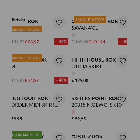
Bestseller
50% SALE IN STORE
BY-BAR ROK
CLUB L'AVENIR ROK
REVA SKIRT
SAVANA'CL
50% SALE IN STORE
€ 139,95
€ 83,97
- 40%
€ 169,90
€ 101,94
- 40%
50% SALE IN STORE
LABEL DOT ROK
FIFTH HOUSE ROK
EMI
OLICIA SKIRT
€ 119,95
€ 71,97
- 40%
€ 129,00
KING LOUIE ROK
SISTERS POINT ROK
BORDER MIDI SKIRT
20315 N.GEWO-SK10
PIPER
€ 79,95
€ 59,95
DUURZAME KEUZE
MOSCOW ROK
GESTUZ ROK