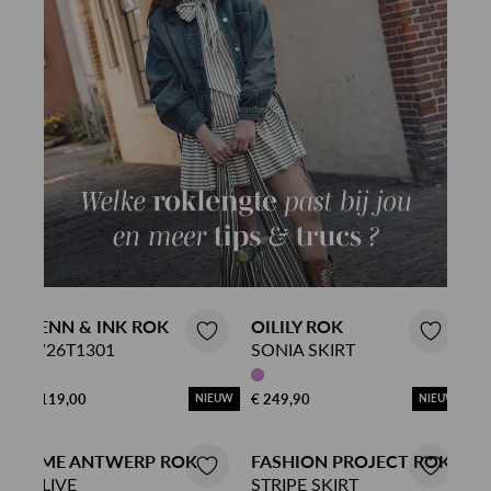
PENN & INK ROK
OILILY ROK
W26T1301
SONIA SKIRT
€ 119,00
€ 249,90
NIEUW
NIEUW
AME ANTWERP ROK
FASHION PROJECT ROK
OLIVE
STRIPE SKIRT