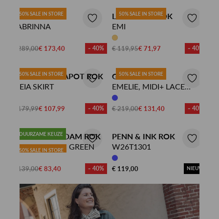
50% SALE IN STORE
50% SALE IN STORE
BAUM UND
LABEL DOT ROK
PFERDGARTEN ROK
SABRINNA
EMI
€ 289,00
€ 173,40
- 40%
€ 119,95
€ 71,97
- 40%
50% SALE IN STORE
50% SALE IN STORE
FABIENNE CHAPOT ROK
GUSTAV ROK
MEIA SKIRT
EMELIE, MIDI+ LACE
SKIRT
€ 179,99
€ 107,99
- 40%
€ 219,00
€ 131,40
- 40%
DUURZAME KEUZE
POM AMSTERDAM ROK
PENN & INK ROK
SKIRT - WAVES GREEN
W26T1301
50% SALE IN STORE
€ 139,00
€ 83,40
- 40%
€ 119,00
NIEUW