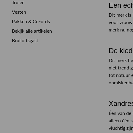
Truien
Een echt
Vesten
Dit merk is
Pakken & Co-ords
voor vrouwe
merk nu nog
Bekijk alle artikelen
Bruiloftsgast
De kled
Dit merk he
niet trend 
tot natuur e
onmiskenbar
Xandre
Één van de 
alleen één 
vluchtig zijn