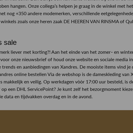
ben hangen. Onze collega’s helpen je graag in de winkel met het
met nog +350 andere modemerken, verschillende eetgelegenhede
 winkels zoals onze heren zaak DE HEEREN VAN RINSMA of Qulot
s sale
t merk liever met korting?! Aan het einde van het zomer- en winte
in voor onze nieuwsbrief of houd onze website en sociale media in
 trends en aanbiedingen van Xandres. De mooiste items vind je 
ndres online bestellen Via de webshop is de dameskleding van Xa
s makkelijk en veilig. Op werkdagen vòòr 17:00 uur besteld, is 
 op een DHL ServicePoint? Je kunt zelf het bezorgmoment kiezen 
de data en tijdvakken overdag en in de avond.