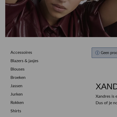
MEER OVER ONS
BEKIJK MEER
BEKIJK MEER
ALLE MERKEN
ALLE MERKEN
CUSTOMER CARE
Accessoires
Geen pro
Blazers & jasjes
Blouses
Broeken
XANDR
Jassen
Jurken
Xandres is 
Rokken
Dus of je n
Shirts