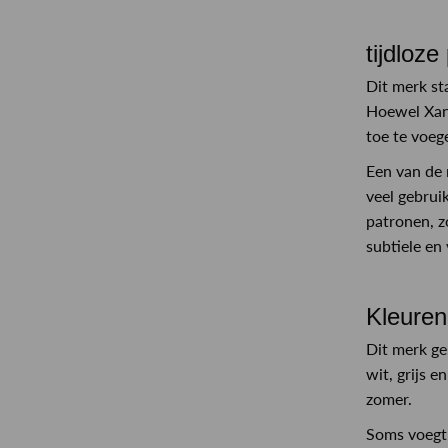
tijdloze
Dit merk sta
Hoewel Xand
toe te voeg
Een van de 
veel gebrui
patronen, z
subtiele en
Kleuren
Dit merk ge
wit, grijs e
zomer.
Soms voegt 