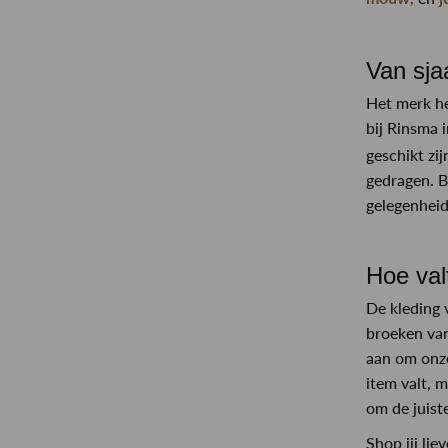
Van sja
Het merk he
bij Rinsma i
geschikt zij
gedragen. Be
gelegenheid
Hoe val
De kleding 
broeken van
aan om onze
item valt, 
om de juist
Shop jij li