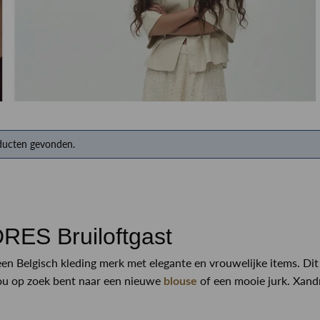
RINSMA Outlet
Qulotte lingerie en badmode
Herenkappers de Vos
ducten gevonden.
ES Bruiloftgast
een Belgisch kleding merk met elegante en vrouwelijke items. Dit
ou op zoek bent naar een nieuwe
of een mooie jurk. Xandr
blouse