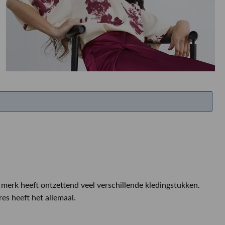
ETEN & DRINKEN >
SHOP SALE
SHOP SALE
 merk heeft ontzettend veel verschillende kledingstukken.
es heeft het allemaal.