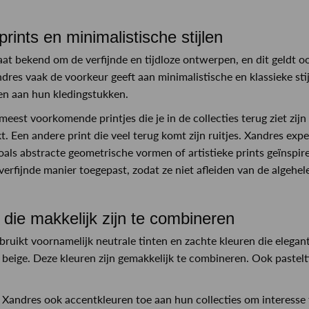
 prints en minimalistische stijlen
at bekend om de verfijnde en tijdloze ontwerpen, en dit geldt ook
res vaak de voorkeur geeft aan minimalistische en klassieke stijl
en aan hun kledingstukken.
meest voorkomende printjes die je in de collecties terug ziet zijn
kt. Een andere print die veel terug komt zijn ruitjes. Xandres ex
oals abstracte geometrische vormen of artistieke prints geïnspi
 verfijnde manier toegepast, zodat ze niet afleiden van de algehel
 die makkelijk zijn te combineren
bruikt voornamelijk neutrale tinten en zachte kleuren die elegant
n beige. Deze kleuren zijn gemakkelijk te combineren. Ook pastelti
Xandres ook accentkleuren toe aan hun collecties om interesse t