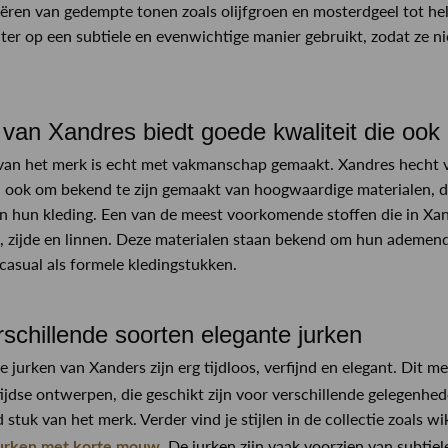
ëren van gedempte tonen zoals olijfgroen en mosterdgeel tot he
er op een subtiele en evenwichtige manier gebruikt, zodat ze nie
 van Xandres biedt goede kwaliteit die ook 
van het merk is echt met vakmanschap gemaakt. Xandres hecht vee
n ook om bekend te zijn gemaakt van hoogwaardige materialen, d
an hun kleding. Een van de meest voorkomende stoffen die in Xand
, zijde en linnen. Deze materialen staan bekend om hun ademend
casual als formele kledingstukken.
rschillende soorten elegante jurken
 jurken van Xanders zijn erg tijdloos, verfijnd en elegant. Dit m
ijdse ontwerpen, die geschikt zijn voor verschillende gelegenhed
stuk van het merk. Verder vind je stijlen in de collectie zoals w
. De jurken zijn vaak voorzien van subtiel
urken met korte mouw