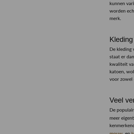
kunnen vari
worden echt
merk.
Kleding
De kleding 
staat er da
kwaliteit v
katoen, wol
voor zowel 
Veel ve
De populaire
meer eigent
kenmerkend 
en
mouw,
j