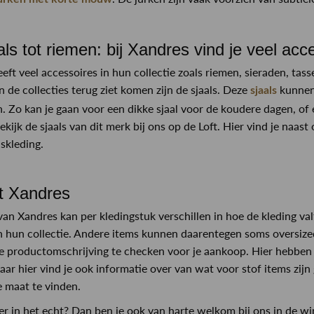
als tot riemen: bij Xandres vind je veel ac
eft veel accessoires in hun collectie zoals riemen, sieraden, tas
n de collecties terug ziet komen zijn de sjaals. Deze
kunnen 
sjaals
n. Zo kan je gaan voor een dikke sjaal voor de koudere dagen, of 
kijk de sjaals van dit merk bij ons op de Loft. Hier vind je naast
skleding.
t Xandres
van Xandres kan per kledingstuk verschillen in hoe de kleding va
 hun collectie. Andere items kunnen daarentegen soms oversize
 productomschrijving te checken voor je aankoop. Hier hebben 
maar hier vind je ook informatie over van wat voor stof items zi
e maat te vinden.
ever in het echt? Dan ben je ook van harte welkom bij ons in de wi