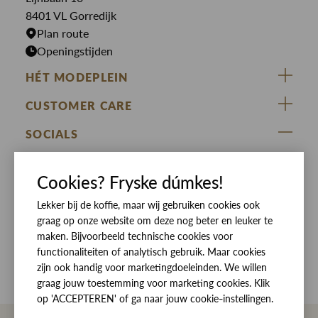
Rokken
T-shirts
8401 VL Gorredijk
Plan route
Openingstijden
HÉT MODEPLEIN
ZIJ VAN RINSMA
CUSTOMER CARE
DE HEEREN VAN RINSMA
Veelgestelde vragen
SOCIALS
RINSMA.CONCEPTS
Retourneren & Ruilen
ZIJ VAN RINSMA
DE HEEREN VAN RINSMA
Eten en drinken
Cookies? Fryske dúmkes!
Betaalmethoden
Openingstijden
Bezorgen
Lekker bij de koffie, maar wij gebruiken cookies ook
graag op onze website om deze nog beter en leuker te
Werken bij RINSMA
Contact
maken. Bijvoorbeeld technische cookies voor
functionaliteiten of analytisch gebruik. Maar cookies
Reviews
zijn ook handig voor marketingdoeleinden. We willen
graag jouw toestemming voor marketing cookies. Klik
op 'ACCEPTEREN' of ga naar jouw cookie-instellingen.