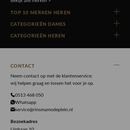
Bekijk alle merken >
TOP 10 MERKEN HEREN
Vanguard
CATEGORIEËN DAMES
Cast Iron
Nieuw binnen
CATEGORIEËN HEREN
Polo Ralph Lauren
Accessoires
Nieuw binnen
Cavallaro
Blazers
Accessoires
State Of Art
Blouses
CONTACT
Broeken
Law of the sea
Broeken
Neem contact op met de klantenservice;
Colberts
Paul en Shark
wij helpen graag en lossen het voor je op.
Gilets
Giftcards
Genti
Jassen
0513 468 050
Jassen
Whatsapp
PME Legend
Jeans
Overhemden
service@rinsmamodeplein.nl
Butcher of Blue
Jumpsuits
Overshirts
Bekijk alle merken >
Bezoekadres
Jurken
Truien
Lijnbaan 10