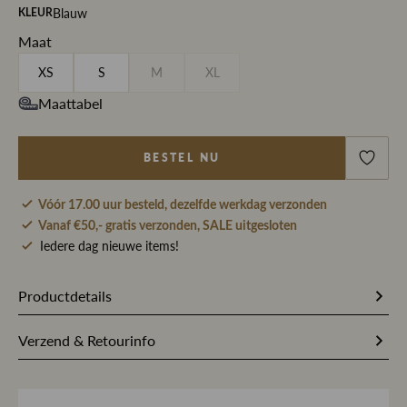
Blauw
KLEUR
Maat
XS
S
M
XL
Maattabel
BESTEL NU
Vóór 17.00 uur besteld, dezelfde werkdag verzonden
Vanaf €50,- gratis verzonden, SALE uitgesloten
Iedere dag nieuwe items!
Productdetails
323827
Artikelnummer
Verzend & Retourinfo
80% Biologisch katoen / 20%
Stofsamenstelling
Bestel je op werkdagen vóór 17.00 uur, dan pakken wij
Gerecycled katoen
jouw bestelling dezelfde dag nog met zorg in en sturen we