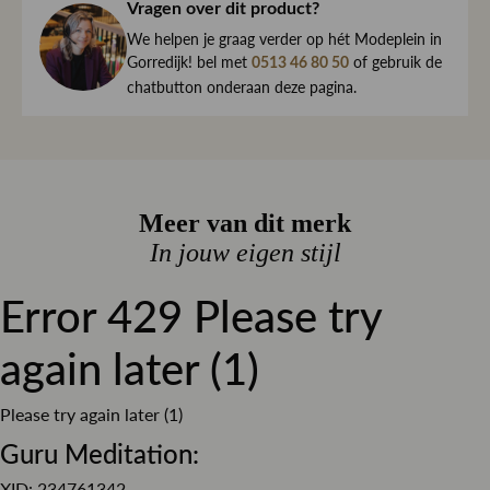
haar direct naar je toe.
Vragen over dit product?
Blouse kraag
Halslijn
We begrijpen maar al te goed dat het kan gebeuren dat
We helpen je graag verder op hét Modeplein in
Blauw
Kleur
een item toch niet helemaal naar wens is. Daarom ben je
Gorredijk! bel met
of gebruik de
0513 46 80 50
altijd welkom om ieder artikel eerst te passen op ons
chatbutton onderaan deze pagina.
Strepen
Print
Modeplein in Gorredijk.
Losvallend
Pasvorm
Is iets toch niet wat je zocht?
Stretch denim
Materiaal
Retourneren kan eenvoudig via onze retourservice, en in
de winkel is dat altijd gratis. Lees hier meer over ruilen en
Knoop sluiting
Meer van dit merk
Sluiting
retourneren.
In jouw eigen stijl
Classificatie goud
Duurzamer
Error 429 Please try
Lees meer over bezorgen, ruilen en retourneren
- Lengte vanaf de schouder bij maat XS is 69 cm
again later (1)
Please try again later (1)
Guru Meditation:
XID: 234761342