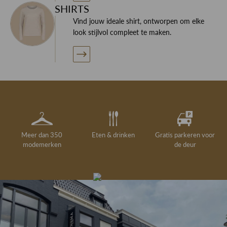
SHIRTS
Vind jouw ideale shirt, ontworpen om elke
look stijlvol compleet te maken.
Meer dan 350
Eten & drinken
Gratis parkeren voor
modemerken
de deur
Gelegenheidskleding
Personal shopping
Gratis koffie of
Gratis retourneren in
Deskundig
Vermaakservice
6000 m²
drankje
kledingadvies
de winkel
winkeloppervlak